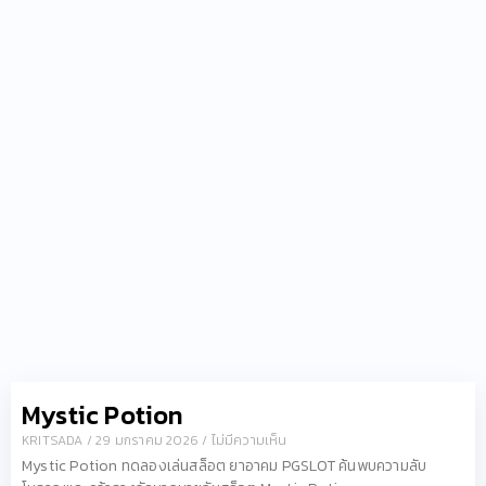
Mystic Potion
KRITSADA
29 มกราคม 2026
ไม่มีความเห็น
Mystic Potion ทดลองเล่นสล็อต ยาอาคม PGSLOT ค้นพบความลับ