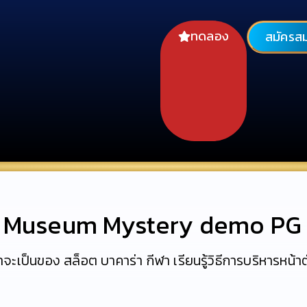
ทดลอง
สมัครสม
: Museum Mystery demo PG 
าจะเป็นของ สล็อต บาคาร่า กีฬา เรียนรู้วิธีการบริหารหน้