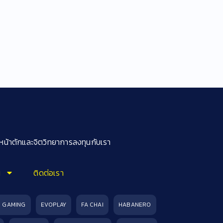
รหน้าตักและจิตวิทยาการลงทุนกับเรา
น
ติดต่อเรา
 GAMING
EVOPLAY
FA CHAI
HABANERO