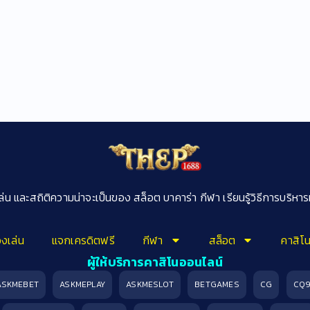
 และสถิติความน่าจะเป็นของ สล็อต บาคาร่า กีฬา เรียนรู้วิธีการบริหา
งเล่น
แจกเครดิตฟรี
กีฬา
สล็อต
คาสิโ
ผู้ให้บริการคาสิโนออนไลน์
ASKMEBET
ASKMEPLAY
ASKMESLOT
BETGAMES
CG
CQ9