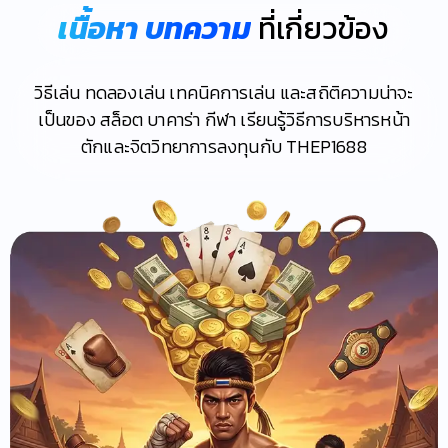
เนื้อหา บทความ
ที่เกี่ยวข้อง
วิธีเล่น ทดลองเล่น เทคนิคการเล่น และสถิติความน่าจะ
เป็นของ สล็อต บาคาร่า กีฬา เรียนรู้วิธีการบริหารหน้า
ตักและจิตวิทยาการลงทุนกับ THEP1688