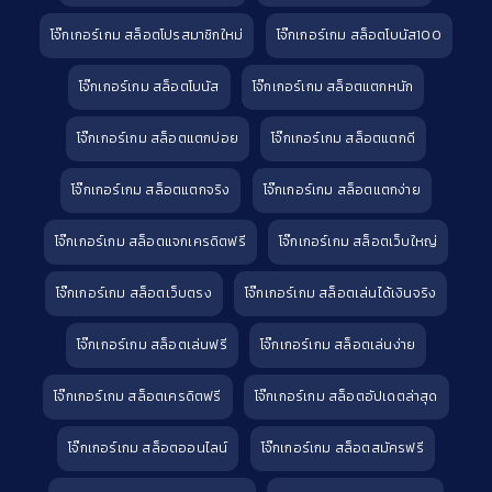
โจ๊กเกอร์เกม สล็อตโปรสมาชิกใหม่
โจ๊กเกอร์เกม สล็อตโบนัส100
โจ๊กเกอร์เกม สล็อตโบนัส
โจ๊กเกอร์เกม สล็อตแตกหนัก
โจ๊กเกอร์เกม สล็อตแตกบ่อย
โจ๊กเกอร์เกม สล็อตแตกดี
โจ๊กเกอร์เกม สล็อตแตกจริง
โจ๊กเกอร์เกม สล็อตแตกง่าย
โจ๊กเกอร์เกม สล็อตแจกเครดิตฟรี
โจ๊กเกอร์เกม สล็อตเว็บใหญ่
โจ๊กเกอร์เกม สล็อตเว็บตรง
โจ๊กเกอร์เกม สล็อตเล่นได้เงินจริง
โจ๊กเกอร์เกม สล็อตเล่นฟรี
โจ๊กเกอร์เกม สล็อตเล่นง่าย
โจ๊กเกอร์เกม สล็อตเครดิตฟรี
โจ๊กเกอร์เกม สล็อตอัปเดตล่าสุด
โจ๊กเกอร์เกม สล็อตออนไลน์
โจ๊กเกอร์เกม สล็อตสมัครฟรี