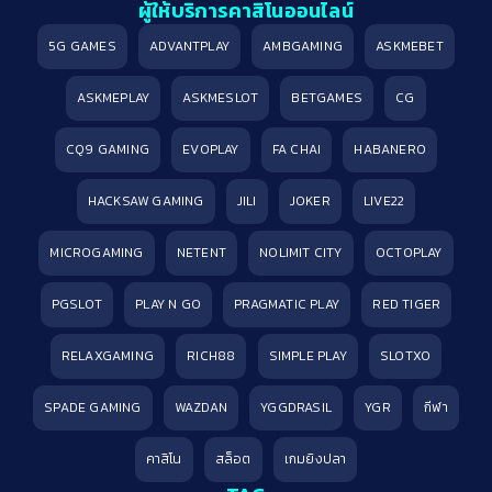
ผู้ให้บริการคาสิโนออนไลน์
5G GAMES
ADVANTPLAY
AMBGAMING
ASKMEBET
ASKMEPLAY
ASKMESLOT
BETGAMES
CG
CQ9 GAMING
EVOPLAY
FA CHAI
HABANERO
HACKSAW GAMING
JILI
JOKER
LIVE22
MICROGAMING
NETENT
NOLIMIT CITY
OCTOPLAY
PGSLOT
PLAY N GO
PRAGMATIC PLAY
RED TIGER
RELAXGAMING
RICH88
SIMPLE PLAY
SLOTXO
SPADE GAMING
WAZDAN
YGGDRASIL
YGR
กีฬา
คาสิโน
สล็อต
เกมยิงปลา