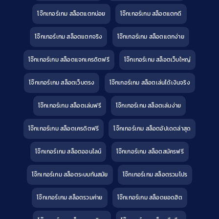
โจ๊กเกอร์เกม สล็อตแตกบ่อย
โจ๊กเกอร์เกม สล็อตแตกดี
โจ๊กเกอร์เกม สล็อตแตกจริง
โจ๊กเกอร์เกม สล็อตแตกง่าย
โจ๊กเกอร์เกม สล็อตแจกเครดิตฟรี
โจ๊กเกอร์เกม สล็อตเว็บใหญ่
โจ๊กเกอร์เกม สล็อตเว็บตรง
โจ๊กเกอร์เกม สล็อตเล่นได้เงินจริง
โจ๊กเกอร์เกม สล็อตเล่นฟรี
โจ๊กเกอร์เกม สล็อตเล่นง่าย
โจ๊กเกอร์เกม สล็อตเครดิตฟรี
โจ๊กเกอร์เกม สล็อตอัปเดตล่าสุด
โจ๊กเกอร์เกม สล็อตออนไลน์
โจ๊กเกอร์เกม สล็อตสมัครฟรี
โจ๊กเกอร์เกม สล็อตระบบทันสมัย
โจ๊กเกอร์เกม สล็อตรวมโปร
โจ๊กเกอร์เกม สล็อตรวมค่าย
โจ๊กเกอร์เกม สล็อตยอดฮิต