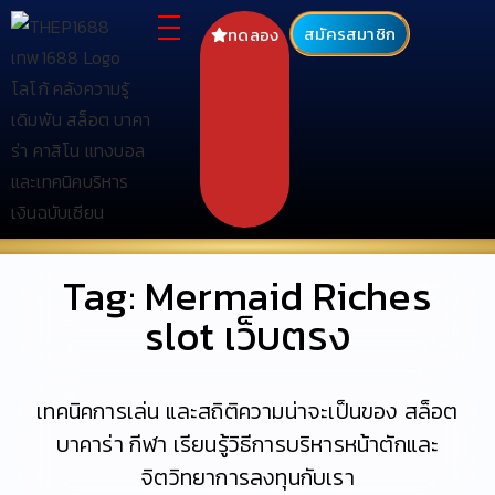
สมัครสมาชิก
ทดลอง
Tag: Mermaid Riches
slot เว็บตรง
เทคนิคการเล่น และสถิติความน่าจะเป็นของ สล็อต
บาคาร่า กีฬา เรียนรู้วิธีการบริหารหน้าตักและ
จิตวิทยาการลงทุนกับเรา