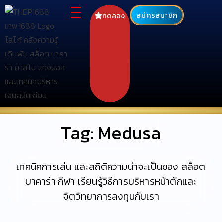
สมัครสมาชิก
ทดลอง
Tag: Medusa
เทคนิคการเล่น และสถิติความน่าจะเป็นของ สล็อต
บาคาร่า กีฬา เรียนรู้วิธีการบริหารหน้าตักและ
จิตวิทยาการลงทุนกับเรา