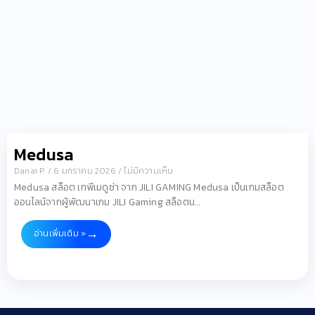
Medusa
Danai P.
6 มกราคม 2026
ไม่มีความเห็น
Medusa สล็อต เทพีเมดูซ่า จาก JILI GAMING Medusa เป็นเกมสล็อต
ออนไลน์จากผู้พัฒนาเกม JILI Gaming สล็อตน…
อ่านเพิ่มเติม »