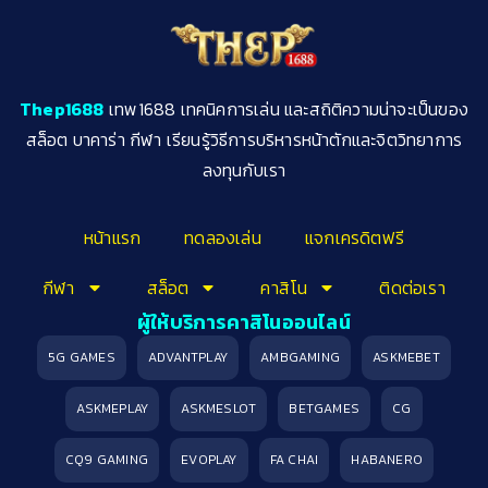
Thep1688
เทพ1688 เทคนิคการเล่น และสถิติความน่าจะเป็นของ
สล็อต บาคาร่า กีฬา เรียนรู้วิธีการบริหารหน้าตักและจิตวิทยาการ
ลงทุนกับเรา
หน้าแรก
ทดลองเล่น
แจกเครดิตฟรี
กีฬา
สล็อต
คาสิโน
ติดต่อเรา
ผู้ให้บริการคาสิโนออนไลน์
5G GAMES
ADVANTPLAY
AMBGAMING
ASKMEBET
ASKMEPLAY
ASKMESLOT
BETGAMES
CG
CQ9 GAMING
EVOPLAY
FA CHAI
HABANERO