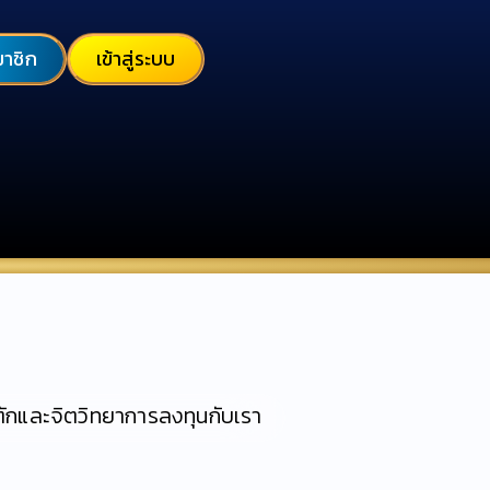
าชิก
เข้าสู่ระบบ
าตักและจิตวิทยาการลงทุนกับเรา