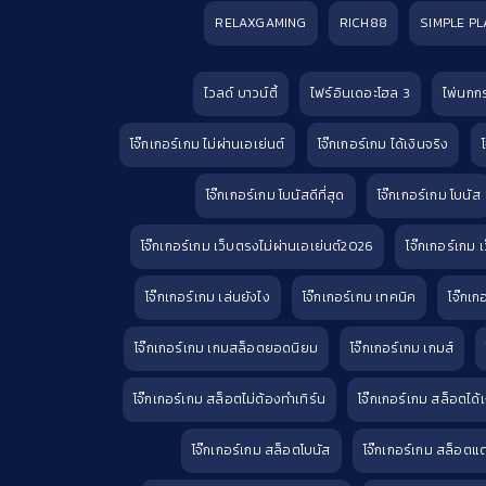
RELAXGAMING
RICH88
SIMPLE PL
ไวลด์ บาวน์ตี้
ไฟร์อินเดอะโฮล 3
ไพ่นกก
โจ๊กเกอร์เกม ไม่ผ่านเอเย่นต์
โจ๊กเกอร์เกม ได้เงินจริง
โจ๊กเกอร์เกม โบนัสดีที่สุด
โจ๊กเกอร์เกม โบนัส
โจ๊กเกอร์เกม เว็บตรงไม่ผ่านเอเย่นต์2026
โจ๊กเกอร์เกม
โจ๊กเกอร์เกม เล่นยังไง
โจ๊กเกอร์เกม เทคนิค
โจ๊กเก
โจ๊กเกอร์เกม เกมสล็อตยอดนิยม
โจ๊กเกอร์เกม เกมส์
โจ๊กเกอร์เกม สล็อตไม่ต้องทำเทิร์น
โจ๊กเกอร์เกม สล็อตได้เ
โจ๊กเกอร์เกม สล็อตโบนัส
โจ๊กเกอร์เกม สล็อตแ