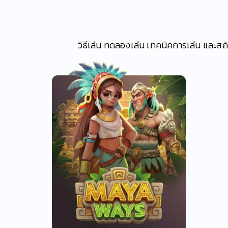
วิธีเล่น ทดลองเล่น เทคนิคการเล่น และสถ