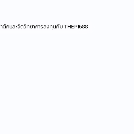
รหน้าตักและจิตวิทยาการลงทุนกับ THEP1688