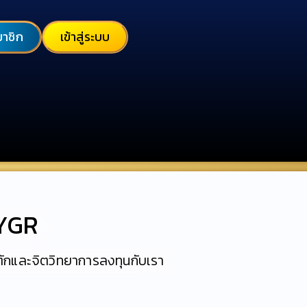
าชิก
เข้าสู่ระบบ
 YGR
าตักและจิตวิทยาการลงทุนกับเรา