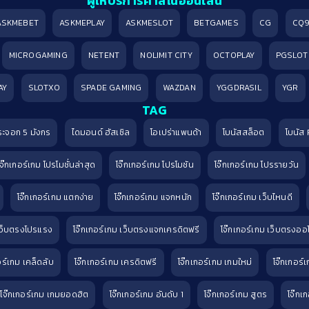
ผู้ให้บริการคาสิโนออนไลน์
ASKMEBET
ASKMEPLAY
ASKMESLOT
BETGAMES
CG
CQ9
MICROGAMING
NETENT
NOLIMIT CITY
OCTOPLAY
PGSLOT
AY
SLOTXO
SPADE GAMING
WAZDAN
YGGDRASIL
YGR
TAG
ระจอก 5 มังกร
ไดมอนด์ ฮัสเซิล
โอเปร่าแพนด้า
โบนัสสล็อต
โบนัส 
โจ๊กเกอร์เกม โปรโมชั่นล่าสุด
โจ๊กเกอร์เกม โปรโมชัน
โจ๊กเกอร์เกม โปรรายวัน
โจ๊กเกอร์เกม แตกง่าย
โจ๊กเกอร์เกม แจกหนัก
โจ๊กเกอร์เกม เว็บไหนดี
 เว็บตรงโปรแรง
โจ๊กเกอร์เกม เว็บตรงแจกเครดิตฟรี
โจ๊กเกอร์เกม เว็บตรงออโ
อร์เกม เคล็ดลับ
โจ๊กเกอร์เกม เครดิตฟรี
โจ๊กเกอร์เกม เกมใหม่
โจ๊กเกอร์
โจ๊กเกอร์เกม เกมยอดฮิต
โจ๊กเกอร์เกม อันดับ 1
โจ๊กเกอร์เกม สูตร
โจ๊กเก