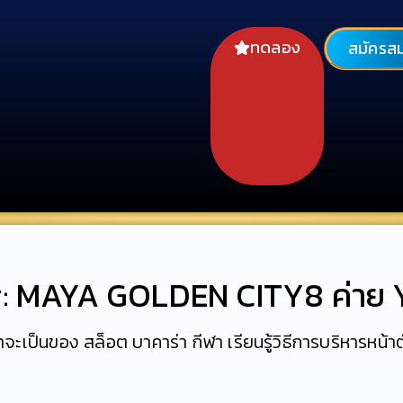
ทดลอง
สมัครสม
: MAYA GOLDEN CITY8 ค่าย
าจะเป็นของ สล็อต บาคาร่า กีฬา เรียนรู้วิธีการบริหารหน้