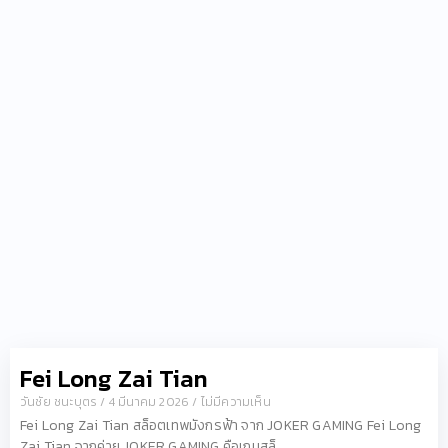
Fei Long Zai Tian
วันชัย ชนะบุตร
4 มีนาคม 2026
ไม่มีความเห็น
Fei Long Zai Tian สล็อตเทพมังกรฟ้า จาก JOKER GAMING Fei Long
Zai Tian จากค่าย JOKER GAMING คือเกมสล็…