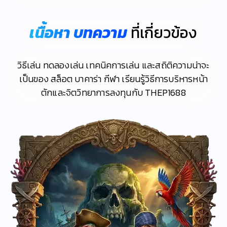
เนื้อหา บทความ
ที่เกี่ยวข้อง
วิธีเล่น ทดลองเล่น เทคนิคการเล่น และสถิติความน่าจะ
เป็นของ สล็อต บาคาร่า กีฬา เรียนรู้วิธีการบริหารหน้า
ตักและจิตวิทยาการลงทุนกับ THEP1688