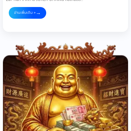
อ่านเพิ่มเติม »