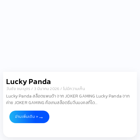
Lucky Panda
วันชัย ชนะบุตร
3 มีนาคม 2026
ไม่มีความเห็น
Lucky Panda สล็อตแพนด้า จาก JOKER GAMING Lucky Panda จาก
ค่าย JOKER GAMING คือเกมสล็อตธีมจีนมงคลที่โด…
อ่านเพิ่มเติม »