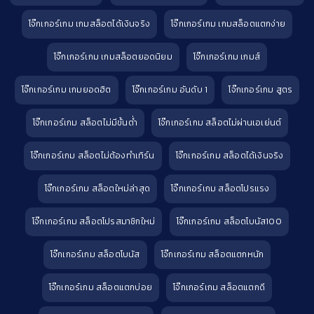
โจ๊กเกอร์เกม เกมสล็อตได้เงินจริง
โจ๊กเกอร์เกม เกมสล็อตแตกง่าย
โจ๊กเกอร์เกม เกมสล็อตยอดนิยม
โจ๊กเกอร์เกม เกมส์
โจ๊กเกอร์เกม เกมยอดฮิต
โจ๊กเกอร์เกม อันดับ 1
โจ๊กเกอร์เกม สูตร
โจ๊กเกอร์เกม สล็อตไม่มีขั้นต่ำ
โจ๊กเกอร์เกม สล็อตไม่ผ่านเอเย่นต์
โจ๊กเกอร์เกม สล็อตไม่ต้องทำเทิร์น
โจ๊กเกอร์เกม สล็อตได้เงินจริง
โจ๊กเกอร์เกม สล็อตใหม่ล่าสุด
โจ๊กเกอร์เกม สล็อตโปรแรง
โจ๊กเกอร์เกม สล็อตโปรสมาชิกใหม่
โจ๊กเกอร์เกม สล็อตโบนัส100
โจ๊กเกอร์เกม สล็อตโบนัส
โจ๊กเกอร์เกม สล็อตแตกหนัก
โจ๊กเกอร์เกม สล็อตแตกบ่อย
โจ๊กเกอร์เกม สล็อตแตกดี