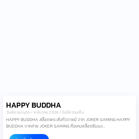
HAPPY BUDDHA
วันชัย ชนะบุตร
4 มีนาคม 2026
ไม่มีความเห็น
HAPPY BUDDHA สล็อตพระสังกัจจายน์ จาก JOKER GAMING HAPPY
BUDDHA จากค่าย JOKER GAMING คือเกมสล็อตธีมมง…