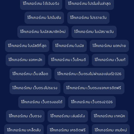
โจ๊กเกอร์เกม ได้เงินจริง
โจ๊กเกอร์เกม โปรโมชั่นล่าสุด
โจ๊กเกอร์เกม โปรโมชัน
โจ๊กเกอร์เกม โปรรายวัน
โจ๊กเกอร์เกม โบนัสสมาชิกใหม่
โจ๊กเกอร์เกม โบนัสรายวัน
โจ๊กเกอร์เกม โบนัสดีที่สุด
โจ๊กเกอร์เกม โบนัส
โจ๊กเกอร์เกม แตกง่าย
โจ๊กเกอร์เกม แจกหนัก
โจ๊กเกอร์เกม เว็บไหนดี
โจ๊กเกอร์เกม เว็บแท้
โจ๊กเกอร์เกม เว็บสล็อต
โจ๊กเกอร์เกม เว็บตรงไม่ผ่านเอเย่นต์2026
โจ๊กเกอร์เกม เว็บตรงโปรแรง
โจ๊กเกอร์เกม เว็บตรงแจกเครดิตฟรี
โจ๊กเกอร์เกม เว็บตรงออโต้
โจ๊กเกอร์เกม เว็บตรง2026
โจ๊กเกอร์เกม เว็บตรง
โจ๊กเกอร์เกม เล่นยังไง
โจ๊กเกอร์เกม เทคนิค
โจ๊กเกอร์เกม เคล็ดลับ
โจ๊กเกอร์เกม เครดิตฟรี
โจ๊กเกอร์เกม เกมใหม่