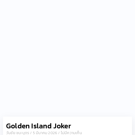
Golden Island Joker
วันชัย ชนะบุตร
5 มีนาคม 2026
ไม่มีความเห็น