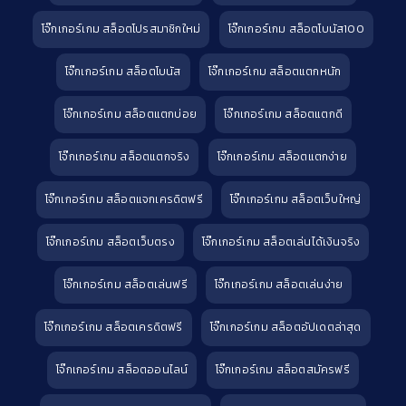
โจ๊กเกอร์เกม สล็อตโปรสมาชิกใหม่
โจ๊กเกอร์เกม สล็อตโบนัส100
โจ๊กเกอร์เกม สล็อตโบนัส
โจ๊กเกอร์เกม สล็อตแตกหนัก
โจ๊กเกอร์เกม สล็อตแตกบ่อย
โจ๊กเกอร์เกม สล็อตแตกดี
โจ๊กเกอร์เกม สล็อตแตกจริง
โจ๊กเกอร์เกม สล็อตแตกง่าย
โจ๊กเกอร์เกม สล็อตแจกเครดิตฟรี
โจ๊กเกอร์เกม สล็อตเว็บใหญ่
โจ๊กเกอร์เกม สล็อตเว็บตรง
โจ๊กเกอร์เกม สล็อตเล่นได้เงินจริง
โจ๊กเกอร์เกม สล็อตเล่นฟรี
โจ๊กเกอร์เกม สล็อตเล่นง่าย
โจ๊กเกอร์เกม สล็อตเครดิตฟรี
โจ๊กเกอร์เกม สล็อตอัปเดตล่าสุด
โจ๊กเกอร์เกม สล็อตออนไลน์
โจ๊กเกอร์เกม สล็อตสมัครฟรี