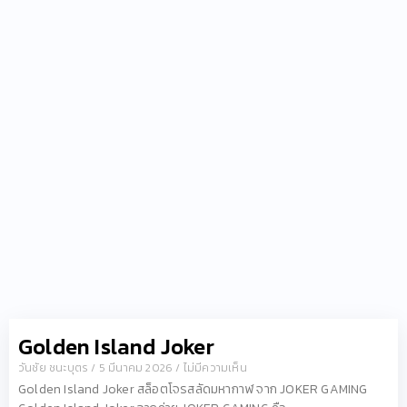
Golden Island Joker
วันชัย ชนะบุตร
5 มีนาคม 2026
ไม่มีความเห็น
Golden Island Joker สล็อตโจรสลัดมหากาฬ จาก JOKER GAMING