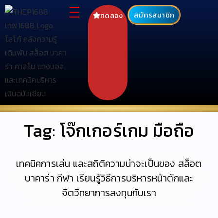
สมัครสมาชิก
ทดลอง
Tag: โจ๊กเกอร์เกม มือถือ
เทคนิคการเล่น และสถิติความน่าจะเป็นของ สล็อต
บาคาร่า กีฬา เรียนรู้วิธีการบริหารหน้าตักและ
จิตวิทยาการลงทุนกับเรา