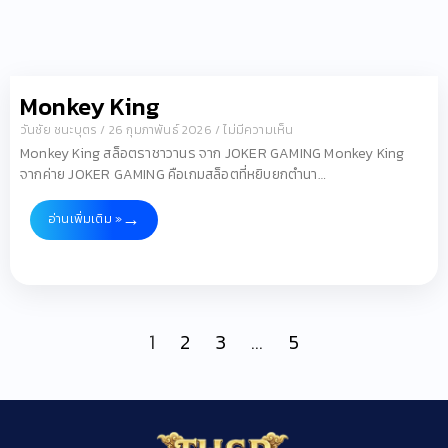
Monkey King
วันชัย ชนะบุตร
26 กุมภาพันธ์ 2026
ไม่มีความเห็น
Monkey King สล็อตราชาวานร จาก JOKER GAMING Monkey King
จากค่าย JOKER GAMING คือเกมสล็อตที่หยิบยกตำนา…
อ่านเพิ่มเติม »
1
2
3
…
5