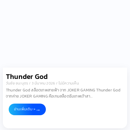
Thunder God
วันชัย ชนะบุตร
3 มีนาคม 2026
ไม่มีความเห็น
Thunder God สล็อตเทพสายฟ้า จาก JOKER GAMING Thunder God
จากค่าย JOKER GAMING คือเกมสล็อตธีมเทพเจ้าสา…
อ่านเพิ่มเติม »