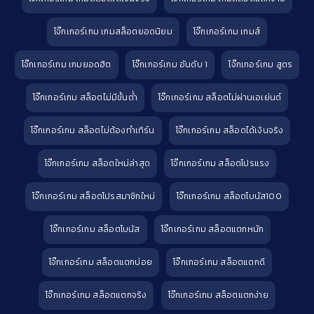
โจ๊กเกอร์เกม เกมสล็อตยอดนิยม
โจ๊กเกอร์เกม เกมส์
โจ๊กเกอร์เกม เกมยอดฮิต
โจ๊กเกอร์เกม อันดับ 1
โจ๊กเกอร์เกม สูตร
โจ๊กเกอร์เกม สล็อตไม่มีขั้นต่ำ
โจ๊กเกอร์เกม สล็อตไม่ผ่านเอเย่นต์
โจ๊กเกอร์เกม สล็อตไม่ต้องทำเทิร์น
โจ๊กเกอร์เกม สล็อตได้เงินจริง
โจ๊กเกอร์เกม สล็อตใหม่ล่าสุด
โจ๊กเกอร์เกม สล็อตโปรแรง
โจ๊กเกอร์เกม สล็อตโปรสมาชิกใหม่
โจ๊กเกอร์เกม สล็อตโบนัส100
โจ๊กเกอร์เกม สล็อตโบนัส
โจ๊กเกอร์เกม สล็อตแตกหนัก
โจ๊กเกอร์เกม สล็อตแตกบ่อย
โจ๊กเกอร์เกม สล็อตแตกดี
โจ๊กเกอร์เกม สล็อตแตกจริง
โจ๊กเกอร์เกม สล็อตแตกง่าย