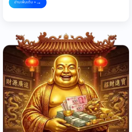
อ่านเพิ่มเติม »