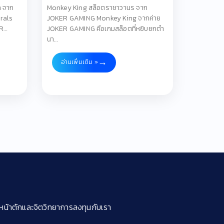
ก จาก
Monkey King สล็อตราชาวานร จาก
rals
JOKER GAMING Monkey King จากค่าย
ER…
JOKER GAMING คือเกมสล็อตที่หยิบยกตำ
นา…
อ่านเพิ่มเติม »
รหน้าตักและจิตวิทยาการลงทุนกับเรา