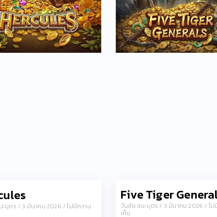
Five Tiger Genera
cules
วันชัย ชนะบุตร
3 มีนาคม 2026
ไม่
ชนะบุตร
3 มีนาคม 2026
ไม่มีความ
เห็น