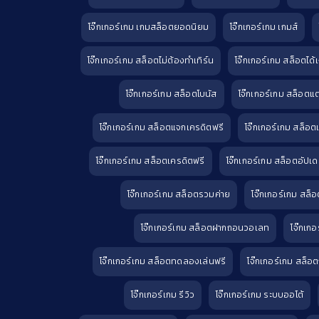
โจ๊กเกอร์เกม เกมสล็อตยอดนิยม
โจ๊กเกอร์เกม เกมส์
โจ๊กเกอร์เกม สล็อตไม่ต้องทำเทิร์น
โจ๊กเกอร์เกม สล็อตได้เ
โจ๊กเกอร์เกม สล็อตโบนัส
โจ๊กเกอร์เกม สล็อตแ
โจ๊กเกอร์เกม สล็อตแจกเครดิตฟรี
โจ๊กเกอร์เกม สล็อต
โจ๊กเกอร์เกม สล็อตเครดิตฟรี
โจ๊กเกอร์เกม สล็อตอัปเด
โจ๊กเกอร์เกม สล็อตรวมค่าย
โจ๊กเกอร์เกม สล็
โจ๊กเกอร์เกม สล็อตฝากถอนวอเลท
โจ๊กเก
โจ๊กเกอร์เกม สล็อตทดลองเล่นฟรี
โจ๊กเกอร์เกม สล็อต
โจ๊กเกอร์เกม รีวิว
โจ๊กเกอร์เกม ระบบออโต้