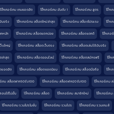
โจ๊กเกอร์เกม เกมยอดฮิต
โจ๊กเกอร์เกม อันดับ 1
โจ๊กเกอร์เกม สูตร
โจ๊กเก
งินจริง
โจ๊กเกอร์เกม สล็อตใหม่ล่าสุด
โจ๊กเกอร์เกม สล็อตโปรแรง
โจ๊กเ
ตกหนัก
โจ๊กเกอร์เกม สล็อตแตกบ่อย
โจ๊กเกอร์เกม สล็อตแตกดี
โจ๊กเกอร
เว็บใหญ่
โจ๊กเกอร์เกม สล็อตเว็บตรง
โจ๊กเกอร์เกม สล็อตเล่นได้เงินจริง
ตล่าสุด
โจ๊กเกอร์เกม สล็อตออนไลน์
โจ๊กเกอร์เกม สล็อตสมัครฟรี
โจ๊ก
อตยอดฮิต
โจ๊กเกอร์เกม สล็อตยอดนิยม
โจ๊กเกอร์เกม สล็อตมือถือ
โจ๊กเ
อร์เกม สล็อตฝาก50รับ100
โจ๊กเกอร์เกม สล็อตฝาก20รับ100
โจ๊กเกอร์เกม 
ถอนได้ไม่อั้น
โจ๊กเกอร์เกม สล็อต
โจ๊กเกอร์เกม สมาชิกใหม่
โจ๊กเกอร์เกม
โจ๊กเกอร์เกม รวมโปรโมชั่น
โจ๊กเกอร์เกม รวมโปร
โจ๊กเกอร์เกม รวมเกมส์