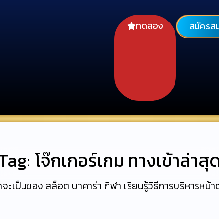
ทดลอง
สมัครสม
Tag: โจ๊กเกอร์เกม ทางเข้าล่าสุ
าจะเป็นของ สล็อต บาคาร่า กีฬา เรียนรู้วิธีการบริหารหน้