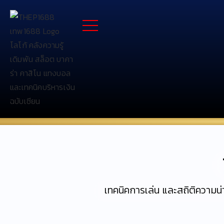
เทคนิคการเล่น และสถิติความน่