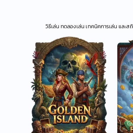
วิธีเล่น ทดลองเล่น เทคนิคการเล่น และสถ