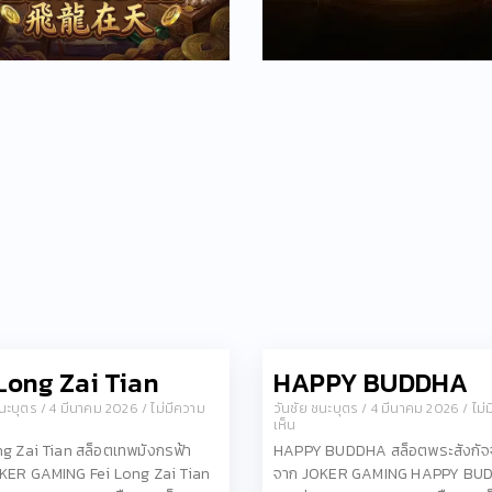
HAPPY BUDDHA
 Long Zai Tian
วันชัย ชนะบุตร
4 มีนาคม 2026
ไม่
ชนะบุตร
4 มีนาคม 2026
ไม่มีความ
เห็น
HAPPY BUDDHA สล็อตพระสังกัจ
ng Zai Tian สล็อตเทพมังกรฟ้า
จาก JOKER GAMING HAPPY BU
KER GAMING Fei Long Zai Tian