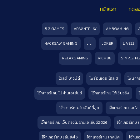
หน้าแรก
ทดลอ
5G GAMES
ADVANTPLAY
AMBGAMING
HACKSAW GAMING
JILI
JOKER
LIVE22
RELAXGAMING
RICH88
SIMPLE PL
ไวลด์ บาวน์ตี้
ไฟร์อินเดอะโฮล 3
ไพ่นกก
โจ๊กเกอร์เกม ไม่ผ่านเอเย่นต์
โจ๊กเกอร์เกม ได้เงินจริง
โจ๊กเกอร์เกม โบนัสดีที่สุด
โจ๊กเกอร์เกม โบนัส
โจ๊กเกอร์เกม เว็บตรงไม่ผ่านเอเย่นต์2026
โจ๊กเกอร์เกม
โจ๊กเกอร์เกม เล่นยังไง
โจ๊กเกอร์เกม เทคนิค
โจ๊กเก