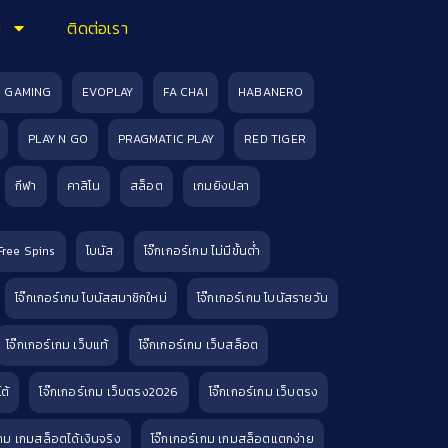
น
ติดต่อเรา
 GAMING
EVOPLAY
FA CHAI
HABANERO
PLAY N GO
PRAGMATIC PLAY
RED TIGER
กีฬา
คาสิโน
สล็อต
เกมยิงปลา
Free Spins
โบนัส
โจ๊กเกอร์เกม ไม่มีขั้นต่ำ
โจ๊กเกอร์เกม โบนัสสมาชิกใหม่
โจ๊กเกอร์เกม โบนัสรายวัน
โจ๊กเกอร์เกม เว็บแท้
โจ๊กเกอร์เกม เว็บสล็อต
ต้
โจ๊กเกอร์เกม เว็บตรง2026
โจ๊กเกอร์เกม เว็บตรง
เกม เกมสล็อตได้เงินจริง
โจ๊กเกอร์เกม เกมสล็อตแตกง่าย