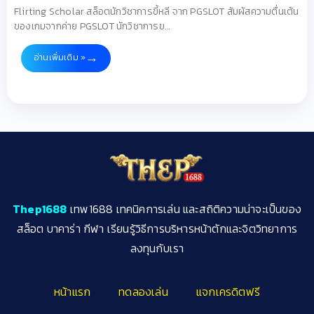
Flirting Scholar สล็อตนักวิชาการขี้หลี จาก PGSLOT สัมผัสความตื่นเต้น
ของเกมจากค่าย PGSLOT นักวิชาการข…
อ่านเพิ่มเติม »
Thep1688
เทพ1688 เทคนิคการเล่น และสถิติความน่าจะเป็นของ
สล็อต บาคาร่า กีฬา เรียนรู้วิธีการบริหารหน้าตักและจิตวิทยาการ
ลงทุนกับเรา
หน้าแรก
ทดลองเล่น
แจกเครดิตฟรี