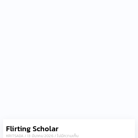
Flirting Scholar
KRITSADA
13 มีนาคม 2026
ไม่มีความเห็น