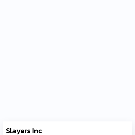
Slayers Inc