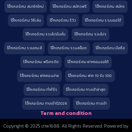
โจ๊กเกอร์เกม สมาชิกใหม่
โจ๊กเกอร์เกม สมัครฟรี
โจ๊กเกอร์เกม สมัคร
โจ๊กเกอร์เกม วิธีเล่น
โจ๊กเกอร์เกม รีวิว
โจ๊กเกอร์เกม ระบบออโต้
โจ๊กเกอร์เกม รวมโปรโมชั่น
โจ๊กเกอร์เกม รวมโปร
โจ๊กเกอร์เกม รวมเกมส์
โจ๊กเกอร์เกม รวมสล็อต
โจ๊กเกอร์เกม มือถือ
โจ๊กเกอร์เกม ฟรีเครดิต
โจ๊กเกอร์เกม ฝากถอนออโต้
โจ๊กเกอร์เกม ฝากถอนง่าย
โจ๊กเกอร์เกม ฝาก 10 รับ 100
โจ๊กเกอร์เกม ทำกำไร
โจ๊กเกอร์เกม ทางเข้าล่าสุด
โจ๊กเกอร์เกม ทางเข้าปี2026
โจ๊กเกอร์เกม ทางเข้า
Term and condition
Copyright © 2025 เทพ1688. All Rights Reserved. Powered by