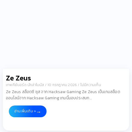
Ze Zeus
เทพคีย์บอร์ด นักล่าโบนัส
10 กรกฎาคม 2026
ไม่มีความเห็น
Ze Zeus สล็อตซี ซุส จาก Hacksaw Gaming Ze Zeus เป็นเกมสล็อต
ออนไลน์จาก Hacksaw Gaming เกมนี้มอบประสบก…
อ่านเพิ่มเติม »