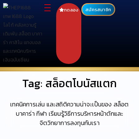
สมัครสมาชิก
ทดลอง
Tag: สล็อตโบนัสแตก
เทคนิคการเล่น และสถิติความน่าจะเป็นของ สล็อต
บาคาร่า กีฬา เรียนรู้วิธีการบริหารหน้าตักและ
จิตวิทยาการลงทุนกับเรา