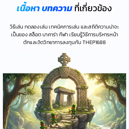
เนื้อหา บทความ
ที่เกี่ยวข้อง
วิธีเล่น ทดลองเล่น เทคนิคการเล่น และสถิติความน่าจะ
เป็นของ สล็อต บาคาร่า กีฬา เรียนรู้วิธีการบริหารหน้า
ตักและจิตวิทยาการลงทุนกับ THEP1688