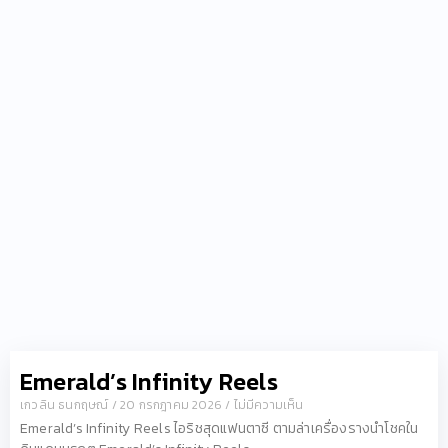
Emerald’s Infinity Reels
เกวลิน ธนกฤษณ์
20 กรกฎาคม 2026
ไม่มีความเห็น
Emerald’s Infinity Reels ไอริชสุดแฟนตาซี ตามล่าเครื่องรางนำโชคใน