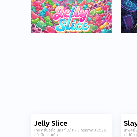
Jelly Slice
Slay
เทพคีย์บอร์ด นักล่าโบนัส
3 กรกฎาคม 2026
เทพคีย์
ไม่มีความเห็น
ไม่มีค