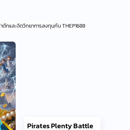
รหน้าตักและจิตวิทยาการลงทุนกับ THEP1688
Pirates Plenty Battle