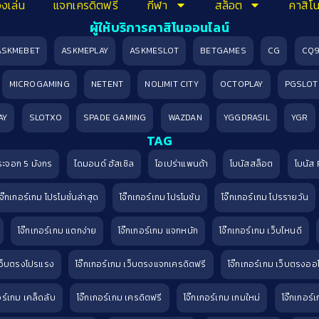
งเล่น
แจกเครดิตฟรี
กีฬา
สล็อต
คาสิโ
ผู้ให้บริการคาสิโนออนไลน์
ASKMEBET
ASKMEPLAY
ASKMESLOT
BETGAMES
CG
CQ9
MICROGAMING
NETENT
NOLIMIT CITY
OCTOPLAY
PGSLOT
AY
SLOTXO
SPADE GAMING
WAZDAN
YGGDRASIL
YGR
TAG
ระจอก 5 มังกร
ไดมอนด์ ฮัสเซิล
โอเปร่าแพนด้า
โบนัสสล็อต
โบนัส 
โจ๊กเกอร์เกม โปรโมชั่นล่าสุด
โจ๊กเกอร์เกม โปรโมชัน
โจ๊กเกอร์เกม โปรรายวัน
โจ๊กเกอร์เกม แตกง่าย
โจ๊กเกอร์เกม แจกหนัก
โจ๊กเกอร์เกม เว็บไหนดี
 เว็บตรงโปรแรง
โจ๊กเกอร์เกม เว็บตรงแจกเครดิตฟรี
โจ๊กเกอร์เกม เว็บตรงออโ
อร์เกม เคล็ดลับ
โจ๊กเกอร์เกม เครดิตฟรี
โจ๊กเกอร์เกม เกมใหม่
โจ๊กเกอร์