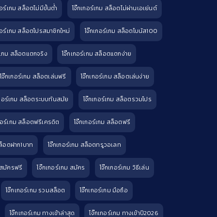
อร์เกม สล็อตไม่มีขั้นต่ำ
โจ๊กเกอร์เกม สล็อตไม่ผ่านเอเย่นต์
กอร์เกม สล็อตโปรสมาชิกใหม่
โจ๊กเกอร์เกม สล็อตโบนัส100
์เกม สล็อตแตกจริง
โจ๊กเกอร์เกม สล็อตแตกง่าย
โจ๊กเกอร์เกม สล็อตเล่นฟรี
โจ๊กเกอร์เกม สล็อตเล่นง่าย
เกอร์เกม สล็อตระบบทันสมัย
โจ๊กเกอร์เกม สล็อตรวมโปร
กอร์เกม สล็อตฟรีเครดิต
โจ๊กเกอร์เกม สล็อตฟรี
สล็อตฝาก1บาท
โจ๊กเกอร์เกม สล็อตทรูวอเลท
 สมัครฟรี
โจ๊กเกอร์เกม สมัคร
โจ๊กเกอร์เกม วิธีเล่น
โจ๊กเกอร์เกม รวมสล็อต
โจ๊กเกอร์เกม มือถือ
โจ๊กเกอร์เกม ทางเข้าล่าสุด
โจ๊กเกอร์เกม ทางเข้าปี2026