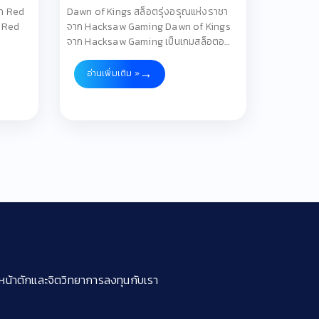
าก Red
Dawn of Kings สล็อตรุ่งอรุณแห่งราชา
 Red
จาก Hacksaw Gaming Dawn of Kings
จาก Hacksaw Gaming เป็นเกมสล็อตอ…
อ่านเพิ่มเติม »
รหน้าตักและจิตวิทยาการลงทุนกับเรา