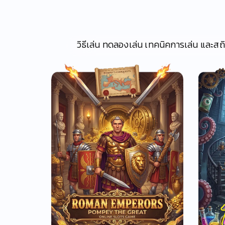
วิธีเล่น ทดลองเล่น เทคนิคการเล่น และสถ