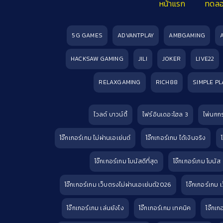
หน้าแรก
ทดลอ
5G GAMES
ADVANTPLAY
AMBGAMING
HACKSAW GAMING
JILI
JOKER
LIVE22
RELAXGAMING
RICH88
SIMPLE PL
ไวลด์ บาวน์ตี้
ไฟร์อินเดอะโฮล 3
ไพ่นกก
โจ๊กเกอร์เกม ไม่ผ่านเอเย่นต์
โจ๊กเกอร์เกม ได้เงินจริง
โจ๊กเกอร์เกม โบนัสดีที่สุด
โจ๊กเกอร์เกม โบนัส
โจ๊กเกอร์เกม เว็บตรงไม่ผ่านเอเย่นต์2026
โจ๊กเกอร์เกม
โจ๊กเกอร์เกม เล่นยังไง
โจ๊กเกอร์เกม เทคนิค
โจ๊กเก