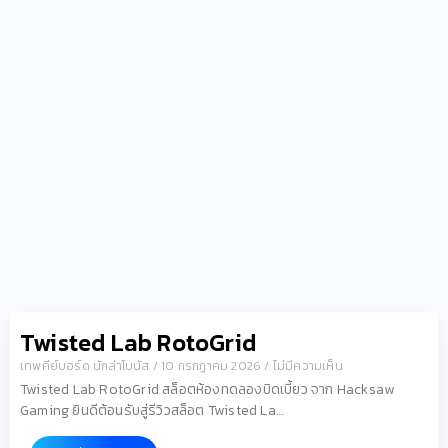
Twisted Lab RotoGrid
เทพคีย์บอร์ด นักล่าโบนัส
10 กรกฎาคม 2026
ไม่มีความเห็น
Twisted Lab RotoGrid สล็อตห้องทดลองบิดเบี้ยว จาก Hacksaw
Gaming ยินดีต้อนรับสู่รีวิวสล็อต Twisted La…