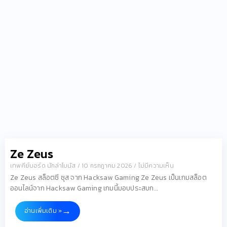
Ze Zeus
เทพคีย์บอร์ด นักล่าโบนัส
10 กรกฎาคม 2026
ไม่มีความเห็น
Ze Zeus สล็อตซี ซุส จาก Hacksaw Gaming Ze Zeus เป็นเกมสล็อต
ออนไลน์จาก Hacksaw Gaming เกมนี้มอบประสบก…
อ่านเพิ่มเติม »