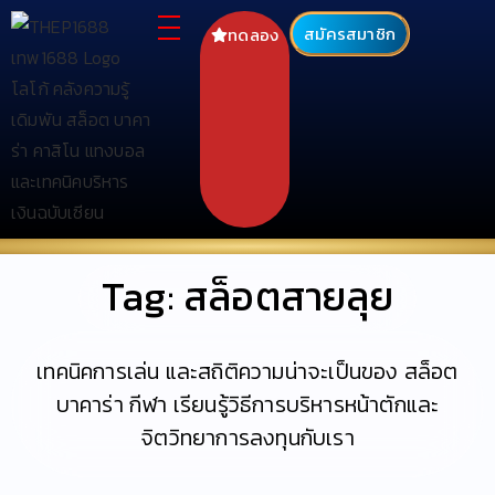
สมัครสมาชิก
ทดลอง
Tag: สล็อตสายลุย
เทคนิคการเล่น และสถิติความน่าจะเป็นของ สล็อต
บาคาร่า กีฬา เรียนรู้วิธีการบริหารหน้าตักและ
จิตวิทยาการลงทุนกับเรา