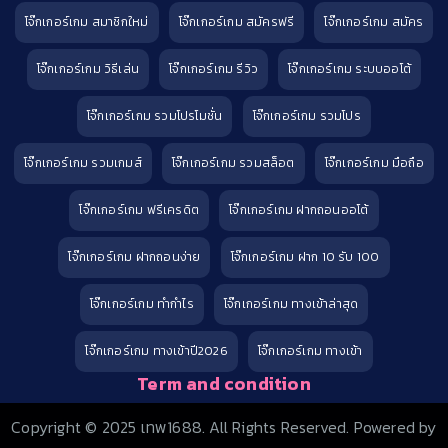
โจ๊กเกอร์เกม สมาชิกใหม่
โจ๊กเกอร์เกม สมัครฟรี
โจ๊กเกอร์เกม สมัคร
โจ๊กเกอร์เกม วิธีเล่น
โจ๊กเกอร์เกม รีวิว
โจ๊กเกอร์เกม ระบบออโต้
โจ๊กเกอร์เกม รวมโปรโมชั่น
โจ๊กเกอร์เกม รวมโปร
โจ๊กเกอร์เกม รวมเกมส์
โจ๊กเกอร์เกม รวมสล็อต
โจ๊กเกอร์เกม มือถือ
โจ๊กเกอร์เกม ฟรีเครดิต
โจ๊กเกอร์เกม ฝากถอนออโต้
โจ๊กเกอร์เกม ฝากถอนง่าย
โจ๊กเกอร์เกม ฝาก 10 รับ 100
โจ๊กเกอร์เกม ทำกำไร
โจ๊กเกอร์เกม ทางเข้าล่าสุด
โจ๊กเกอร์เกม ทางเข้าปี2026
โจ๊กเกอร์เกม ทางเข้า
Term and condition
Copyright © 2025 เทพ1688. All Rights Reserved. Powered by