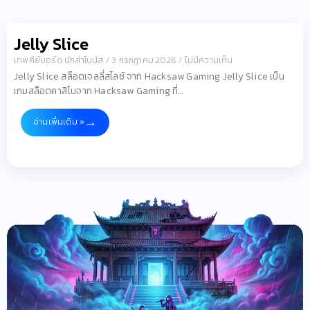
Jelly Slice
เทพคีย์บอร์ด นักล่าโบนัส
3 กรกฎาคม 2026
ไม่มีความเห็น
Jelly Slice สล็อตเจลลี่สไลซ์ จาก Hacksaw Gaming Jelly Slice เป็น
เกมสล็อตคาสิโนจาก Hacksaw Gaming ที่…
อ่านเพิ่มเติม »