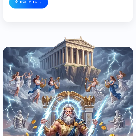
อ่านเพิ่มเติม »