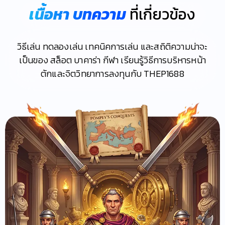
เนื้อหา บทความ
ที่เกี่ยวข้อง
วิธีเล่น ทดลองเล่น เทคนิคการเล่น และสถิติความน่าจะ
เป็นของ สล็อต บาคาร่า กีฬา เรียนรู้วิธีการบริหารหน้า
ตักและจิตวิทยาการลงทุนกับ THEP1688