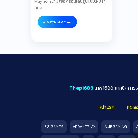
Mayhem เกมสล็อตออนไลน์รูปแบบใหม่ล่า
สุดจ…
อ่านเพิ่มเติม »
Thep1688
เทพ1688 เทคนิคการเล่น
หน้าแรก
ทดลอ
5G GAMES
ADVANTPLAY
AMBGAMING