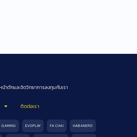
รหน้าตักและจิตวิทยาการลงทุนกับเรา
น
ติดต่อเรา
 GAMING
EVOPLAY
FA CHAI
HABANERO