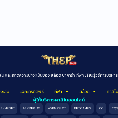
 และสถิติความน่าจะเป็นของ สล็อต บาคาร่า กีฬา เรียนรู้วิธีการบริหา
งเล่น
แจกเครดิตฟรี
กีฬา
สล็อต
คาสิโ
ผู้ให้บริการคาสิโนออนไลน์
ASKMEBET
ASKMEPLAY
ASKMESLOT
BETGAMES
CG
CQ9