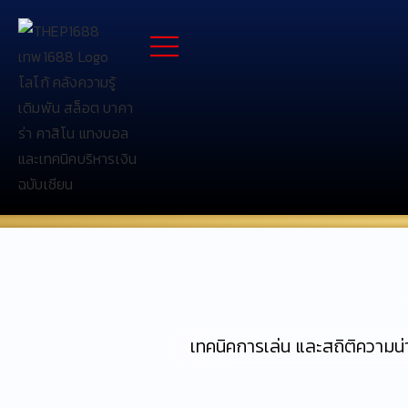
เทคนิคการเล่น และสถิติความน่