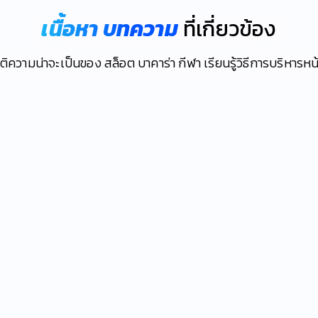
เนื้อหา บทความ
ที่เกี่ยวข้อง
ิติความน่าจะเป็นของ สล็อต บาคาร่า กีฬา เรียนรู้วิธีการบริหา