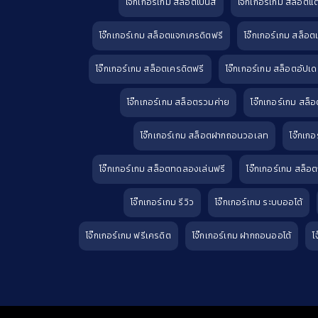
โจ๊กเกอร์เกม สล็อตโบนัส
โจ๊กเกอร์เกม สล็อตแ
โจ๊กเกอร์เกม สล็อตแจกเครดิตฟรี
โจ๊กเกอร์เกม สล็อต
โจ๊กเกอร์เกม สล็อตเครดิตฟรี
โจ๊กเกอร์เกม สล็อตอัปเด
โจ๊กเกอร์เกม สล็อตรวมค่าย
โจ๊กเกอร์เกม สล็
โจ๊กเกอร์เกม สล็อตฝากถอนวอเลท
โจ๊กเก
โจ๊กเกอร์เกม สล็อตทดลองเล่นฟรี
โจ๊กเกอร์เกม สล็อต
โจ๊กเกอร์เกม รีวิว
โจ๊กเกอร์เกม ระบบออโต้
โจ๊กเกอร์เกม ฟรีเครดิต
โจ๊กเกอร์เกม ฝากถอนออโต้
โ