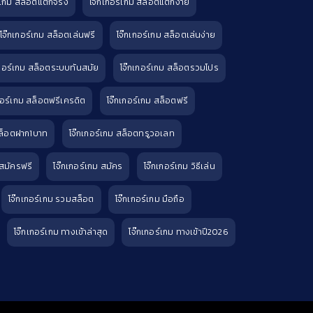
์เกม สล็อตแตกจริง
โจ๊กเกอร์เกม สล็อตแตกง่าย
โจ๊กเกอร์เกม สล็อตเล่นฟรี
โจ๊กเกอร์เกม สล็อตเล่นง่าย
เกอร์เกม สล็อตระบบทันสมัย
โจ๊กเกอร์เกม สล็อตรวมโปร
กอร์เกม สล็อตฟรีเครดิต
โจ๊กเกอร์เกม สล็อตฟรี
สล็อตฝาก1บาท
โจ๊กเกอร์เกม สล็อตทรูวอเลท
 สมัครฟรี
โจ๊กเกอร์เกม สมัคร
โจ๊กเกอร์เกม วิธีเล่น
โจ๊กเกอร์เกม รวมสล็อต
โจ๊กเกอร์เกม มือถือ
โจ๊กเกอร์เกม ทางเข้าล่าสุด
โจ๊กเกอร์เกม ทางเข้าปี2026