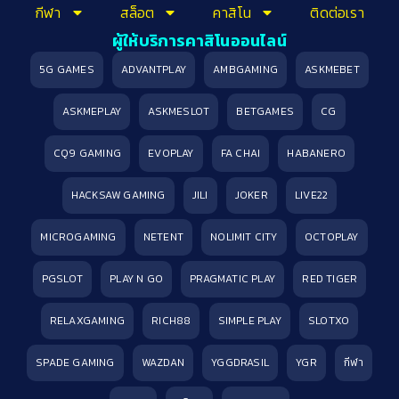
กีฬา
สล็อต
คาสิโน
ติดต่อเรา
ผู้ให้บริการคาสิโนออนไลน์
5G GAMES
ADVANTPLAY
AMBGAMING
ASKMEBET
ASKMEPLAY
ASKMESLOT
BETGAMES
CG
CQ9 GAMING
EVOPLAY
FA CHAI
HABANERO
HACKSAW GAMING
JILI
JOKER
LIVE22
MICROGAMING
NETENT
NOLIMIT CITY
OCTOPLAY
PGSLOT
PLAY N GO
PRAGMATIC PLAY
RED TIGER
RELAXGAMING
RICH88
SIMPLE PLAY
SLOTXO
SPADE GAMING
WAZDAN
YGGDRASIL
YGR
กีฬา