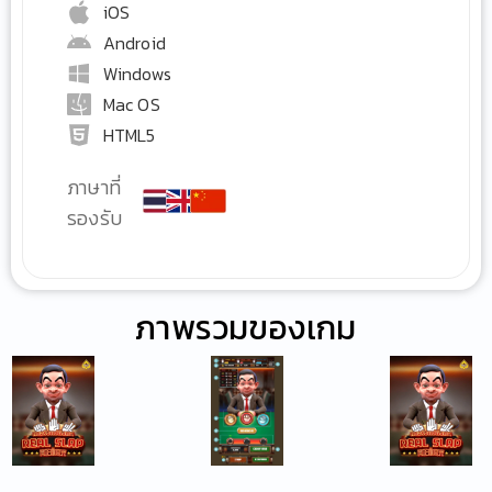
iOS
Android
Windows
Mac OS
HTML5
ภาษาที่
รองรับ
ภาพรวมของเกม