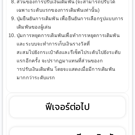
ส่วนของการปรับเงินเดิมพัน (จะสามารถปรับได้
เฉพาะระดับแรกของการเดิมพันเท่านั้น)
ปุ่มยืนยันการเดิมพัน เพื่อยืนยันการเลือกรูปแบบการ
เดิมพันของผู้เล่น
ปุ่มการหยุดการเดิมพันเพื่อทำการหยุดการเดิมพัน
และระบบจะทำการเก็บเงินรางวัลที่
สะสมไปยังกระเป๋าดังและรีเซ็ตไประดับไปยังระดับ
แรกอีกครั้ง จะปรากฏมาแทนที่ส่วนของก
ารปรับเงินเดิมพัน โดยจะแสดงเมื่อมีการเดิมพัน
มากกว่าระดับแรก
ฟีเจอร์ต่อไป