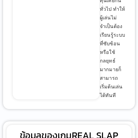
คุ้นเคยกัน
ทั่วไป ทำให้
ผู้เล่นไม่
จำเป็นต้อง
เรียนรู้ระบบ
ที่ซับซ้อน
หรือใช้
กลยุทธ์
มากมายก็
สามารถ
เริ่มต้นเล่น
ได้ทันที
ข้อมูลของเกมREAL SLAP