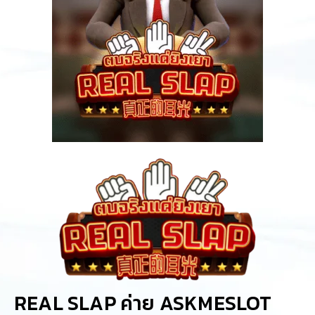
REAL SLAP ค่าย ASKMESLOT