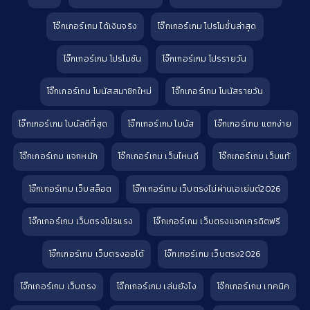
โจ๊กเกอร์เกม ได้เงินจริง
โจ๊กเกอร์เกม โปรโมชั่นล่าสุด
โจ๊กเกอร์เกม โปรโมชัน
โจ๊กเกอร์เกม โปรรายวัน
โจ๊กเกอร์เกม โบนัสสมาชิกใหม่
โจ๊กเกอร์เกม โบนัสรายวัน
โจ๊กเกอร์เกม โบนัสดีที่สุด
โจ๊กเกอร์เกม โบนัส
โจ๊กเกอร์เกม แตกง่าย
โจ๊กเกอร์เกม แจกหนัก
โจ๊กเกอร์เกม เว็บไหนดี
โจ๊กเกอร์เกม เว็บแท้
โจ๊กเกอร์เกม เว็บสล็อต
โจ๊กเกอร์เกม เว็บตรงไม่ผ่านเอเย่นต์2026
โจ๊กเกอร์เกม เว็บตรงโปรแรง
โจ๊กเกอร์เกม เว็บตรงแจกเครดิตฟรี
โจ๊กเกอร์เกม เว็บตรงออโต้
โจ๊กเกอร์เกม เว็บตรง2026
โจ๊กเกอร์เกม เว็บตรง
โจ๊กเกอร์เกม เล่นยังไง
โจ๊กเกอร์เกม เทคนิค