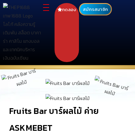
สมัครสมาชิก
ทดลอง
Fruits Bar บาร์ผลไม้ ค่าย
ASKMEBET