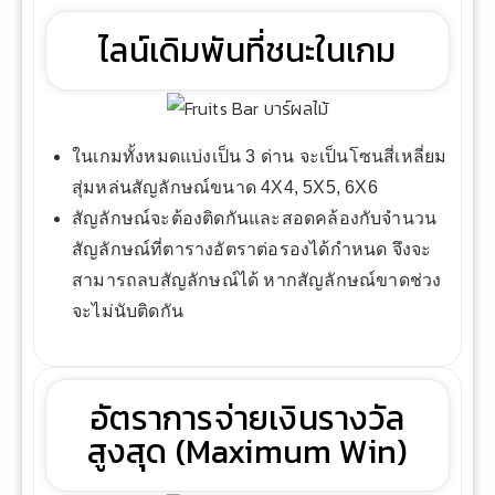
ไลน์เดิมพันที่ชนะในเกม
ในเกมทั้งหมดแบ่งเป็น 3 ด่าน จะเป็นโซนสี่เหลี่ยม
สุ่มหล่นสัญลักษณ์ขนาด 4X4, 5X5, 6X6
สัญลักษณ์จะต้องติดกันและสอดคล้องกับจำนวน
สัญลักษณ์ที่ตารางอัตราต่อรองได้กำหนด จึงจะ
สามารถลบสัญลักษณ์ได้ หากสัญลักษณ์ขาดช่วง
จะไม่นับติดกัน
อัตราการจ่ายเงินรางวัล
สูงสุด (Maximum Win)