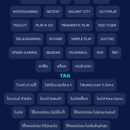
MICROGAMING
NETENT
NOLIMIT CITY
OCTOPLAY
PGSLOT
PLAY N GO
PRAGMATIC PLAY
RED TIGER
RELAXGAMING
RICH88
SIMPLE PLAY
SLOTXO
SPADE GAMING
WAZDAN
YGGDRASIL
YGR
กีฬา
คาสิโน
สล็อต
เกมยิงปลา
TAG
ไวลด์ บาวน์ตี้
ไฟร์อินเดอะโฮล 3
ไพ่นกกระจอก 5 มังกร
ไดมอนด์ ฮัสเซิล
โอเปร่าแพนด้า
โบนัสสล็อต
โบนัส Free Spins
โบนัส
โจ๊กเกอร์เกม ไม่มีขั้นต่ำ
โจ๊กเกอร์เกม ไม่ผ่านเอเย่นต์
โจ๊กเกอร์เกม ได้เงินจริง
โจ๊กเกอร์เกม โปรโมชั่นล่าสุด