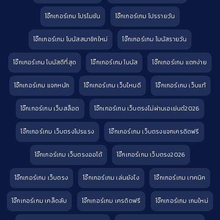
โจ๊กเกอร์เกม โปรโมชัน
โจ๊กเกอร์เกม โปรรายวัน
โจ๊กเกอร์เกม โบนัสสมาชิกใหม่
โจ๊กเกอร์เกม โบนัสรายวัน
โจ๊กเกอร์เกม โบนัสดีที่สุด
โจ๊กเกอร์เกม โบนัส
โจ๊กเกอร์เกม แตกง่าย
โจ๊กเกอร์เกม แจกหนัก
โจ๊กเกอร์เกม เว็บไหนดี
โจ๊กเกอร์เกม เว็บแท้
โจ๊กเกอร์เกม เว็บสล็อต
โจ๊กเกอร์เกม เว็บตรงไม่ผ่านเอเย่นต์2026
โจ๊กเกอร์เกม เว็บตรงโปรแรง
โจ๊กเกอร์เกม เว็บตรงแจกเครดิตฟรี
โจ๊กเกอร์เกม เว็บตรงออโต้
โจ๊กเกอร์เกม เว็บตรง2026
โจ๊กเกอร์เกม เว็บตรง
โจ๊กเกอร์เกม เล่นยังไง
โจ๊กเกอร์เกม เทคนิค
โจ๊กเกอร์เกม เคล็ดลับ
โจ๊กเกอร์เกม เครดิตฟรี
โจ๊กเกอร์เกม เกมใหม่