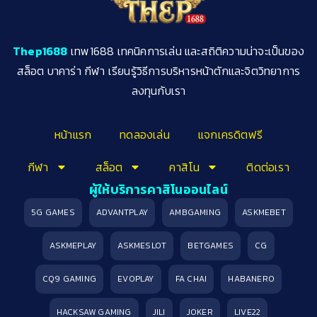
Thep1688
เทพ1688 เทคนิคการเล่น และสถิติความน่าจะเป็นของ
สล็อต บาคาร่า กีฬา เรียนรู้วิธีการบริหารหน้าตักและจิตวิทยาการ
ลงทุนกับเรา
หน้าแรก
ทดลองเล่น
แจกเครดิตฟรี
กีฬา
สล็อต
คาสิโน
ติดต่อเรา
ผู้ให้บริการคาสิโนออนไลน์
5G GAMES
ADVANTPLAY
AMBGAMING
ASKMEBET
ASKMEPLAY
ASKMESLOT
BETGAMES
CG
CQ9 GAMING
EVOPLAY
FA CHAI
HABANERO
HACKSAW GAMING
JILI
JOKER
LIVE22