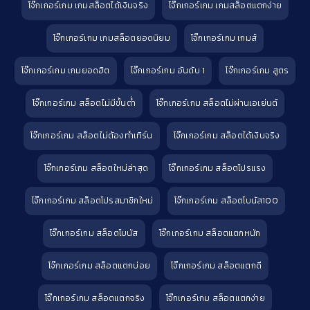
โจ๊กเกอร์เกม เกมสล็อตได้เงินจริง
โจ๊กเกอร์เกม เกมสล็อตแตกง่าย
โจ๊กเกอร์เกม เกมสล็อตยอดนิยม
โจ๊กเกอร์เกม เกมส์
โจ๊กเกอร์เกม เกมยอดฮิต
โจ๊กเกอร์เกม อันดับ 1
โจ๊กเกอร์เกม สูตร
โจ๊กเกอร์เกม สล็อตไม่มีขั้นต่ำ
โจ๊กเกอร์เกม สล็อตไม่ผ่านเอเย่นต์
โจ๊กเกอร์เกม สล็อตไม่ต้องทำเทิร์น
โจ๊กเกอร์เกม สล็อตได้เงินจริง
โจ๊กเกอร์เกม สล็อตใหม่ล่าสุด
โจ๊กเกอร์เกม สล็อตโปรแรง
โจ๊กเกอร์เกม สล็อตโปรสมาชิกใหม่
โจ๊กเกอร์เกม สล็อตโบนัส100
โจ๊กเกอร์เกม สล็อตโบนัส
โจ๊กเกอร์เกม สล็อตแตกหนัก
โจ๊กเกอร์เกม สล็อตแตกบ่อย
โจ๊กเกอร์เกม สล็อตแตกดี
โจ๊กเกอร์เกม สล็อตแตกจริง
โจ๊กเกอร์เกม สล็อตแตกง่าย