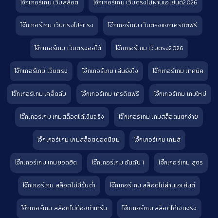
โจ๊กเกอร์เกม เว็บสล็อต
โจ๊กเกอร์เกม เว็บตรงไม่ผ่านเอเย่นต์2026
โจ๊กเกอร์เกม เว็บตรงโปรแรง
โจ๊กเกอร์เกม เว็บตรงแจกเครดิตฟรี
โจ๊กเกอร์เกม เว็บตรงออโต้
โจ๊กเกอร์เกม เว็บตรง2026
โจ๊กเกอร์เกม เว็บตรง
โจ๊กเกอร์เกม เล่นยังไง
โจ๊กเกอร์เกม เทคนิค
โจ๊กเกอร์เกม เคล็ดลับ
โจ๊กเกอร์เกม เครดิตฟรี
โจ๊กเกอร์เกม เกมใหม่
โจ๊กเกอร์เกม เกมสล็อตได้เงินจริง
โจ๊กเกอร์เกม เกมสล็อตแตกง่าย
โจ๊กเกอร์เกม เกมสล็อตยอดนิยม
โจ๊กเกอร์เกม เกมส์
โจ๊กเกอร์เกม เกมยอดฮิต
โจ๊กเกอร์เกม อันดับ 1
โจ๊กเกอร์เกม สูตร
โจ๊กเกอร์เกม สล็อตไม่มีขั้นต่ำ
โจ๊กเกอร์เกม สล็อตไม่ผ่านเอเย่นต์
โจ๊กเกอร์เกม สล็อตไม่ต้องทำเทิร์น
โจ๊กเกอร์เกม สล็อตได้เงินจริง