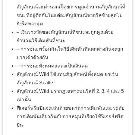
สัญลักษณ์จะคำนวณโดยการคูณจำนวนสัญลักษณ์ที่
ชนะที่อยู่ติดกันในแต่ละสัญลักษณ์จากรีลซ้ายสุดไป
ยังรีลขวาสุด
– เงินรางวัลของสัญลักษณ์ที่ชนะจะถูกคูณด้วย
จำนวนวิธีเดิมพันที่ชนะ
– การชนะพร้อมกันในวิธีเดิมพันที่แตกต่างกันจะถูก
บวกเข้าด้วยกัน
– การชนะทั้งหมดแสดงเป็นเงินสด
สัญลักษณ์ Wild ใช้แทนสัญลักษณ์ทั้งหมด ยกเว้น
สัญลักษณ์ Scatter
สัญลักษณ์ Wild ปรากฏเฉพาะบนรีลที่ 2, 3, 4 และ 5
เท่านั้น
ฟีเจอร์ฟรีสปินจะเล่นด้วยขนาดการเดิมพันและระดับ
การเดิมพันเดียวกันกับการหมุนที่เรียกใช้ฟีเจอร์ฟรีส
ปิน