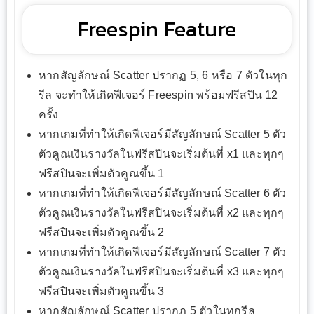
Freespin Feature
หากสัญลักษณ์ Scatter ปรากฏ 5, 6 หรือ 7 ตัวในทุก
รีล จะทำให้เกิดฟีเจอร์ Freespin พร้อมฟรีสปิน 12
ครั้ง
หากเกมที่ทำให้เกิดฟีเจอร์มีสัญลักษณ์ Scatter 5 ตัว
ตัวคูณเงินรางวัลในฟรีสปินจะเริ่มต้นที่ x1 และทุกๆ
ฟรีสปินจะเพิ่มตัวคูณขึ้น 1
หากเกมที่ทำให้เกิดฟีเจอร์มีสัญลักษณ์ Scatter 6 ตัว
ตัวคูณเงินรางวัลในฟรีสปินจะเริ่มต้นที่ x2 และทุกๆ
ฟรีสปินจะเพิ่มตัวคูณขึ้น 2
หากเกมที่ทำให้เกิดฟีเจอร์มีสัญลักษณ์ Scatter 7 ตัว
ตัวคูณเงินรางวัลในฟรีสปินจะเริ่มต้นที่ x3 และทุกๆ
ฟรีสปินจะเพิ่มตัวคูณขึ้น 3
หากสัญลักษณ์ Scatter ปรากฏ 5 ตัวในทุกรีล