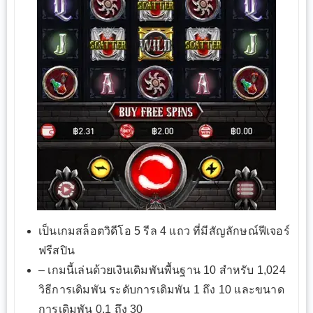
เป็นเกมสล็อตวิดีโอ 5 รีล 4 แถว ที่มีสัญลักษณ์ฟีเจอร์
ฟรีสปิน
– เกมนี้เล่นด้วยเงินเดิมพันพื้นฐาน 10 สำหรับ 1,024
วิธีการเดิมพัน ระดับการเดิมพัน 1 ถึง 10 และขนาด
การเดิมพัน 0.1 ถึง 30