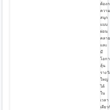
ต้อง
ควา
สนุก
แบบ
ผ่อน
คลาย
และ
มี
โอกา
ลุ้น
รางวั
ใหญ่
ได้
ใน
เวลา
เดียว