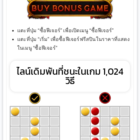
แตะที่ปุ่ม “ซื้อฟีเจอร์” เพื่อเปิดเมนู “ซื้อฟีเจอร์”
แตะที่ปุ่ม “เริ่ม” เพื่อซื้อฟีเจอร์ฟรีสปินในราคาที่แสดง
ในเมนู “ซื้อฟีเจอร์”
ไลน์เดิมพันที่ชนะในเกม 1,024
วิธี