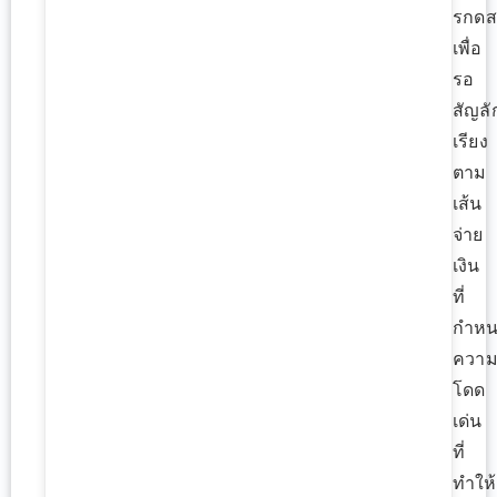
รกดส
เพื่อ
รอ
สัญลั
เรียง
ตาม
เส้น
จ่าย
เงิน
ที่
กำห
ควา
โดด
เด่น
ที่
ทำให้