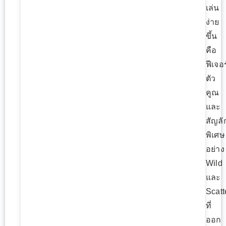
เล่น
ง่าย
ขึ้น
คือ
ฟีเจอร
ตัว
คูณ
และ
สัญลั
พิเศษ
อย่าง
Wild
และ
Scatt
ที่
ออก