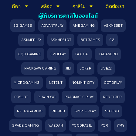
กีฬา
สล็อต
คาสิโน
ติดต่อเรา
ผู้ให้บริการคาสิโนออนไลน์
5G GAMES
ADVANTPLAY
AMBGAMING
ASKMEBET
ASKMEPLAY
ASKMESLOT
BETGAMES
CG
CQ9 GAMING
EVOPLAY
FA CHAI
HABANERO
HACKSAW GAMING
JILI
JOKER
LIVE22
MICROGAMING
NETENT
NOLIMIT CITY
OCTOPLAY
PGSLOT
PLAY N GO
PRAGMATIC PLAY
RED TIGER
RELAXGAMING
RICH88
SIMPLE PLAY
SLOTXO
SPADE GAMING
WAZDAN
YGGDRASIL
YGR
กีฬา