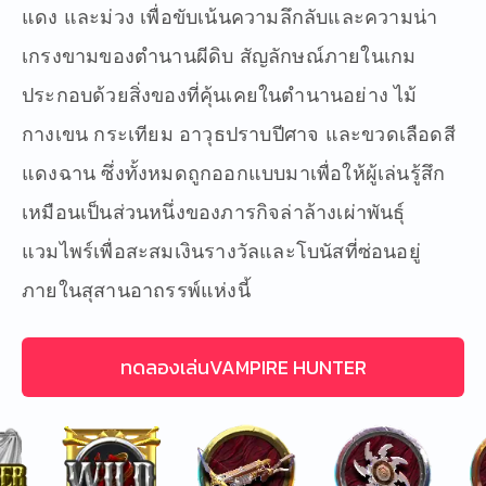
แดง และม่วง เพื่อขับเน้นความลึกลับและความน่า
เกรงขามของตำนานผีดิบ สัญลักษณ์ภายในเกม
ประกอบด้วยสิ่งของที่คุ้นเคยในตำนานอย่าง ไม้
กางเขน กระเทียม อาวุธปราบปีศาจ และขวดเลือดสี
แดงฉาน ซึ่งทั้งหมดถูกออกแบบมาเพื่อให้ผู้เล่นรู้สึก
เหมือนเป็นส่วนหนึ่งของภารกิจล่าล้างเผ่าพันธุ์
แวมไพร์เพื่อสะสมเงินรางวัลและโบนัสที่ซ่อนอยู่
ภายในสุสานอาถรรพ์แห่งนี้
ทดลองเล่นVAMPIRE HUNTER