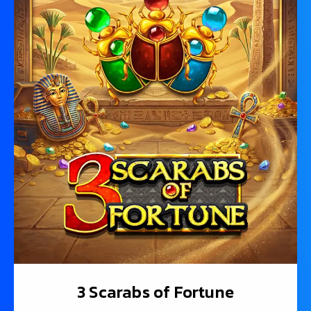
3 Scarabs of Fortune