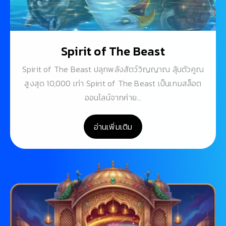
Spirit of The Beast
Spirit of The Beast ปลุกพลังสัตว์วิญญาณ ลุ้นตัวคูณ
สูงสุด 10,000 เท่า Spirit of The Beast เป็นเกมสล็อต
ออนไลน์จากค่าย...
อ่านเพิ่มเติม