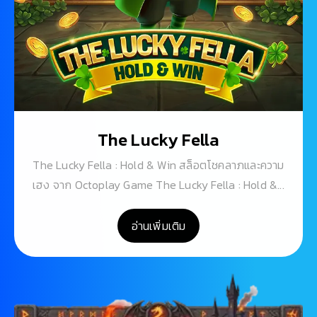
The Lucky Fella
The Lucky Fella : Hold & Win สล็อตโชคลาภและความ
เฮง จาก Octoplay Game The Lucky Fella : Hold &...
อ่านเพิ่มเติม