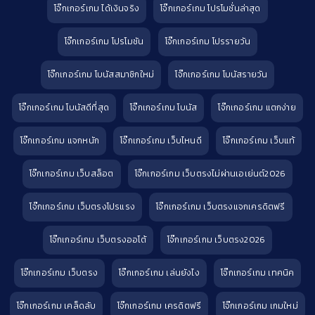
โจ๊กเกอร์เกม ได้เงินจริง
โจ๊กเกอร์เกม โปรโมชั่นล่าสุด
โจ๊กเกอร์เกม โปรโมชัน
โจ๊กเกอร์เกม โปรรายวัน
โจ๊กเกอร์เกม โบนัสสมาชิกใหม่
โจ๊กเกอร์เกม โบนัสรายวัน
โจ๊กเกอร์เกม โบนัสดีที่สุด
โจ๊กเกอร์เกม โบนัส
โจ๊กเกอร์เกม แตกง่าย
โจ๊กเกอร์เกม แจกหนัก
โจ๊กเกอร์เกม เว็บไหนดี
โจ๊กเกอร์เกม เว็บแท้
โจ๊กเกอร์เกม เว็บสล็อต
โจ๊กเกอร์เกม เว็บตรงไม่ผ่านเอเย่นต์2026
โจ๊กเกอร์เกม เว็บตรงโปรแรง
โจ๊กเกอร์เกม เว็บตรงแจกเครดิตฟรี
โจ๊กเกอร์เกม เว็บตรงออโต้
โจ๊กเกอร์เกม เว็บตรง2026
โจ๊กเกอร์เกม เว็บตรง
โจ๊กเกอร์เกม เล่นยังไง
โจ๊กเกอร์เกม เทคนิค
โจ๊กเกอร์เกม เคล็ดลับ
โจ๊กเกอร์เกม เครดิตฟรี
โจ๊กเกอร์เกม เกมใหม่