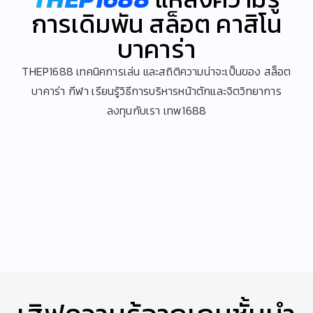
การเดิมพัน สล็อต คาสิโน
บาคาร่า
THEP1688 เทคนิคการเล่น และสถิติความน่าจะเป็นของ สล็อต
บาคาร่า กีฬา เรียนรู้วิธีการบริหารหน้าตักและจิตวิทยาการ
ลงทุนกับเรา เทพ1688