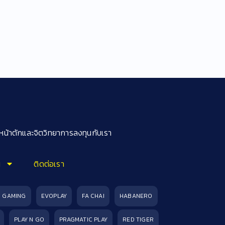
รหน้าตักและจิตวิทยาการลงทุนกับเรา
น
ติดต่อเรา
 GAMING
EVOPLAY
FA CHAI
HABANERO
PLAY N GO
PRAGMATIC PLAY
RED TIGER