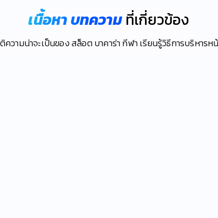
เนื้อหา บทความ
ที่เกี่ยวข้อง
ิติความน่าจะเป็นของ สล็อต บาคาร่า กีฬา เรียนรู้วิธีการบริหา