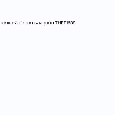
รหน้าตักและจิตวิทยาการลงทุนกับ THEP1688