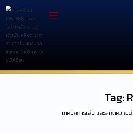
Tag: 
เทคนิคการเล่น และสถิติความน่