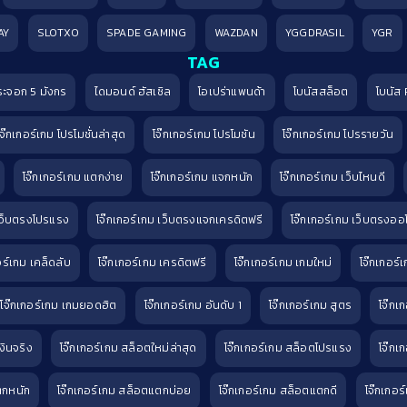
AY
SLOTXO
SPADE GAMING
WAZDAN
YGGDRASIL
YGR
TAG
ระจอก 5 มังกร
ไดมอนด์ ฮัสเซิล
โอเปร่าแพนด้า
โบนัสสล็อต
โบนัส 
โจ๊กเกอร์เกม โปรโมชั่นล่าสุด
โจ๊กเกอร์เกม โปรโมชัน
โจ๊กเกอร์เกม โปรรายวัน
โจ๊กเกอร์เกม แตกง่าย
โจ๊กเกอร์เกม แจกหนัก
โจ๊กเกอร์เกม เว็บไหนดี
 เว็บตรงโปรแรง
โจ๊กเกอร์เกม เว็บตรงแจกเครดิตฟรี
โจ๊กเกอร์เกม เว็บตรงออโ
อร์เกม เคล็ดลับ
โจ๊กเกอร์เกม เครดิตฟรี
โจ๊กเกอร์เกม เกมใหม่
โจ๊กเกอร์
โจ๊กเกอร์เกม เกมยอดฮิต
โจ๊กเกอร์เกม อันดับ 1
โจ๊กเกอร์เกม สูตร
โจ๊กเก
งินจริง
โจ๊กเกอร์เกม สล็อตใหม่ล่าสุด
โจ๊กเกอร์เกม สล็อตโปรแรง
โจ๊กเ
ตกหนัก
โจ๊กเกอร์เกม สล็อตแตกบ่อย
โจ๊กเกอร์เกม สล็อตแตกดี
โจ๊กเกอร