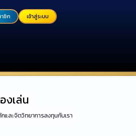
าชิก
เข้าสู่ระบบ
องเล่น
าตักและจิตวิทยาการลงทุนกับเรา