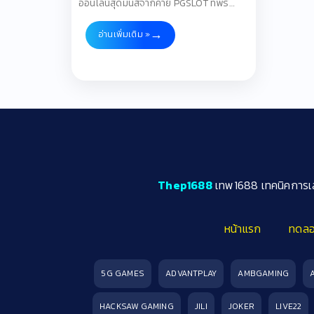
ออนไลน์สุดมันส์จากค่าย PGSLOT ที่พร้…
อ่านเพิ่มเติม »
Thep1688
เทพ1688 เทคนิคการเล่น
หน้าแรก
ทดลอ
5G GAMES
ADVANTPLAY
AMBGAMING
HACKSAW GAMING
JILI
JOKER
LIVE22