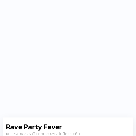
Rave Party Fever
KRITSADA
26 ธันวาคม 2025
ไม่มีความเห็น