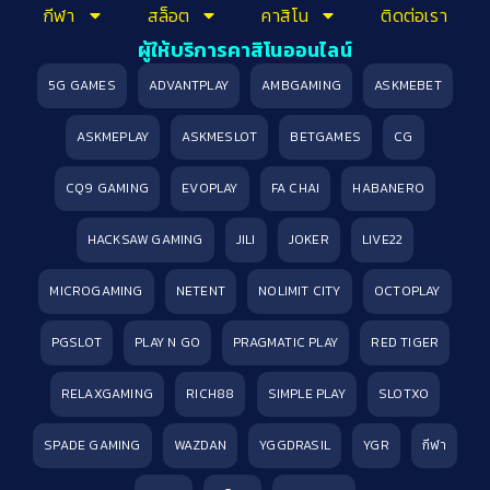
กีฬา
สล็อต
คาสิโน
ติดต่อเรา
ผู้ให้บริการคาสิโนออนไลน์
5G GAMES
ADVANTPLAY
AMBGAMING
ASKMEBET
ASKMEPLAY
ASKMESLOT
BETGAMES
CG
CQ9 GAMING
EVOPLAY
FA CHAI
HABANERO
HACKSAW GAMING
JILI
JOKER
LIVE22
MICROGAMING
NETENT
NOLIMIT CITY
OCTOPLAY
PGSLOT
PLAY N GO
PRAGMATIC PLAY
RED TIGER
RELAXGAMING
RICH88
SIMPLE PLAY
SLOTXO
SPADE GAMING
WAZDAN
YGGDRASIL
YGR
กีฬา