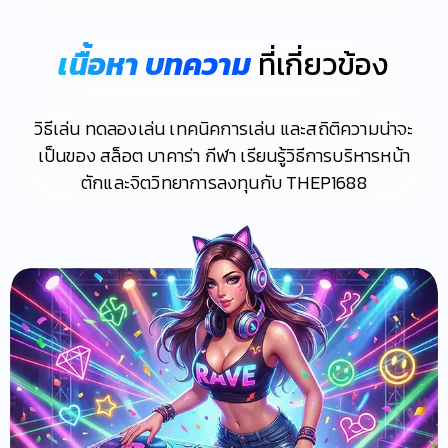
เนื้อหา บทความ
ที่เกี่ยวข้อง
วิธีเล่น ทดลองเล่น เทคนิคการเล่น และสถิติความน่าจะ
เป็นของ สล็อต บาคาร่า กีฬา เรียนรู้วิธีการบริหารหน้า
ตักและจิตวิทยาการลงทุนกับ THEP1688