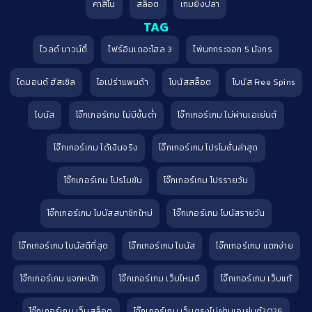
คาสิโน
สล็อต
เกมยิงปลา
TAG
ไวลด์ บาวน์ตี้
ไฟร์อินเดอะโฮล 3
ไพ่นกกระจอก 5 มังกร
ไดมอนด์ ฮัสเซิล
โอเปร่าแพนด้า
โบนัสสล็อต
โบนัส Free Spins
โบนัส
โจ๊กเกอร์เกม ไม่มีขั้นต่ำ
โจ๊กเกอร์เกม ไม่ผ่านเอเย่นต์
โจ๊กเกอร์เกม ได้เงินจริง
โจ๊กเกอร์เกม โปรโมชั่นล่าสุด
โจ๊กเกอร์เกม โปรโมชัน
โจ๊กเกอร์เกม โปรรายวัน
โจ๊กเกอร์เกม โบนัสสมาชิกใหม่
โจ๊กเกอร์เกม โบนัสรายวัน
โจ๊กเกอร์เกม โบนัสดีที่สุด
โจ๊กเกอร์เกม โบนัส
โจ๊กเกอร์เกม แตกง่าย
โจ๊กเกอร์เกม แจกหนัก
โจ๊กเกอร์เกม เว็บไหนดี
โจ๊กเกอร์เกม เว็บแท้
โจ๊กเกอร์เกม เว็บสล็อต
โจ๊กเกอร์เกม เว็บตรงไม่ผ่านเอเย่นต์2026