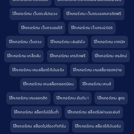
โจ๊กเกอร์เกม เว็บตรงโปรแรง
โจ๊กเกอร์เกม เว็บตรงแจกเครดิตฟรี
โจ๊กเกอร์เกม เว็บตรงออโต้
โจ๊กเกอร์เกม เว็บตรง2026
โจ๊กเกอร์เกม เว็บตรง
โจ๊กเกอร์เกม เล่นยังไง
โจ๊กเกอร์เกม เทคนิค
โจ๊กเกอร์เกม เคล็ดลับ
โจ๊กเกอร์เกม เครดิตฟรี
โจ๊กเกอร์เกม เกมใหม่
โจ๊กเกอร์เกม เกมสล็อตได้เงินจริง
โจ๊กเกอร์เกม เกมสล็อตแตกง่าย
โจ๊กเกอร์เกม เกมสล็อตยอดนิยม
โจ๊กเกอร์เกม เกมส์
โจ๊กเกอร์เกม เกมยอดฮิต
โจ๊กเกอร์เกม อันดับ 1
โจ๊กเกอร์เกม สูตร
โจ๊กเกอร์เกม สล็อตไม่มีขั้นต่ำ
โจ๊กเกอร์เกม สล็อตไม่ผ่านเอเย่นต์
โจ๊กเกอร์เกม สล็อตไม่ต้องทำเทิร์น
โจ๊กเกอร์เกม สล็อตได้เงินจริง