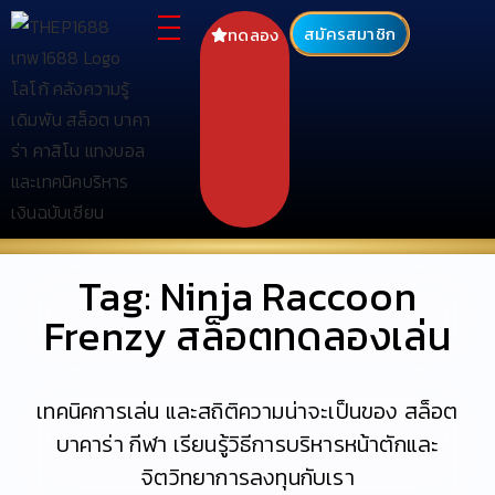
สมัครสมาชิก
ทดลอง
Tag: Ninja Raccoon
Frenzy สล็อตทดลองเล่น
เทคนิคการเล่น และสถิติความน่าจะเป็นของ สล็อต
บาคาร่า กีฬา เรียนรู้วิธีการบริหารหน้าตักและ
จิตวิทยาการลงทุนกับเรา