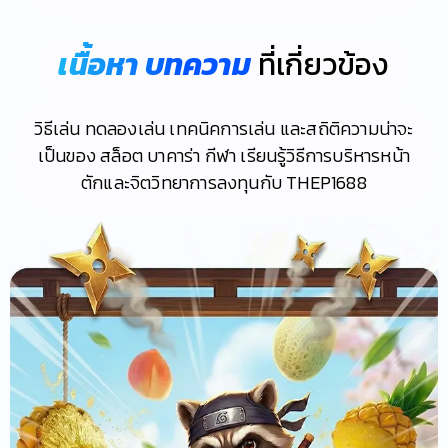
เนื้อหา บทความ
ที่เกี่ยวข้อง
วิธีเล่น ทดลองเล่น เทคนิคการเล่น และสถิติความน่าจะ
เป็นของ สล็อต บาคาร่า กีฬา เรียนรู้วิธีการบริหารหน้า
ตักและจิตวิทยาการลงทุนกับ THEP1688