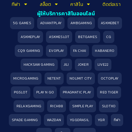
กีฬา
สล็อต
คาสิโน
ติดต่อเรา
ผู้ให้บริการคาสิโนออนไลน์
5G GAMES
ADVANTPLAY
AMBGAMING
ASKMEBET
ASKMEPLAY
ASKMESLOT
BETGAMES
CG
CQ9 GAMING
EVOPLAY
FA CHAI
HABANERO
HACKSAW GAMING
JILI
JOKER
LIVE22
MICROGAMING
NETENT
NOLIMIT CITY
OCTOPLAY
PGSLOT
PLAY N GO
PRAGMATIC PLAY
RED TIGER
RELAXGAMING
RICH88
SIMPLE PLAY
SLOTXO
SPADE GAMING
WAZDAN
YGGDRASIL
YGR
กีฬา