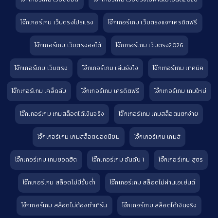
โจ๊กเกอร์เกม เว็บตรงโปรแรง
โจ๊กเกอร์เกม เว็บตรงแจกเครดิตฟรี
โจ๊กเกอร์เกม เว็บตรงออโต้
โจ๊กเกอร์เกม เว็บตรง2026
โจ๊กเกอร์เกม เว็บตรง
โจ๊กเกอร์เกม เล่นยังไง
โจ๊กเกอร์เกม เทคนิค
โจ๊กเกอร์เกม เคล็ดลับ
โจ๊กเกอร์เกม เครดิตฟรี
โจ๊กเกอร์เกม เกมใหม่
โจ๊กเกอร์เกม เกมสล็อตได้เงินจริง
โจ๊กเกอร์เกม เกมสล็อตแตกง่าย
โจ๊กเกอร์เกม เกมสล็อตยอดนิยม
โจ๊กเกอร์เกม เกมส์
โจ๊กเกอร์เกม เกมยอดฮิต
โจ๊กเกอร์เกม อันดับ 1
โจ๊กเกอร์เกม สูตร
โจ๊กเกอร์เกม สล็อตไม่มีขั้นต่ำ
โจ๊กเกอร์เกม สล็อตไม่ผ่านเอเย่นต์
โจ๊กเกอร์เกม สล็อตไม่ต้องทำเทิร์น
โจ๊กเกอร์เกม สล็อตได้เงินจริง