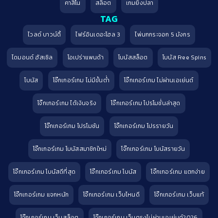
คาสิโน
สล็อต
เกมยิงปลา
TAG
ไวลด์ บาวน์ตี้
ไฟร์อินเดอะโฮล 3
ไพ่นกกระจอก 5 มังกร
ไดมอนด์ ฮัสเซิล
โอเปร่าแพนด้า
โบนัสสล็อต
โบนัส Free Spins
โบนัส
โจ๊กเกอร์เกม ไม่มีขั้นต่ำ
โจ๊กเกอร์เกม ไม่ผ่านเอเย่นต์
โจ๊กเกอร์เกม ได้เงินจริง
โจ๊กเกอร์เกม โปรโมชั่นล่าสุด
โจ๊กเกอร์เกม โปรโมชัน
โจ๊กเกอร์เกม โปรรายวัน
โจ๊กเกอร์เกม โบนัสสมาชิกใหม่
โจ๊กเกอร์เกม โบนัสรายวัน
โจ๊กเกอร์เกม โบนัสดีที่สุด
โจ๊กเกอร์เกม โบนัส
โจ๊กเกอร์เกม แตกง่าย
โจ๊กเกอร์เกม แจกหนัก
โจ๊กเกอร์เกม เว็บไหนดี
โจ๊กเกอร์เกม เว็บแท้
โจ๊กเกอร์เกม เว็บสล็อต
โจ๊กเกอร์เกม เว็บตรงไม่ผ่านเอเย่นต์2026