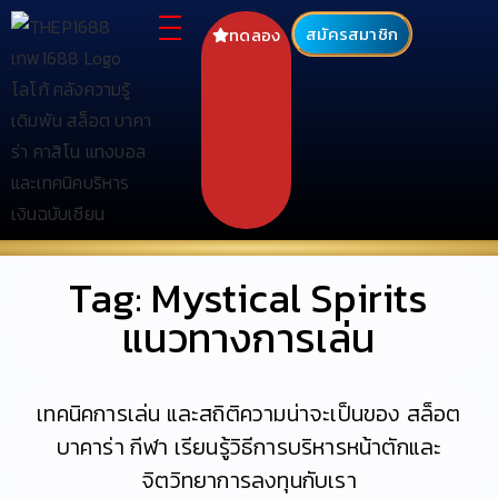
สมัครสมาชิก
ทดลอง
Tag: Mystical Spirits
แนวทางการเล่น
เทคนิคการเล่น และสถิติความน่าจะเป็นของ สล็อต
บาคาร่า กีฬา เรียนรู้วิธีการบริหารหน้าตักและ
จิตวิทยาการลงทุนกับเรา