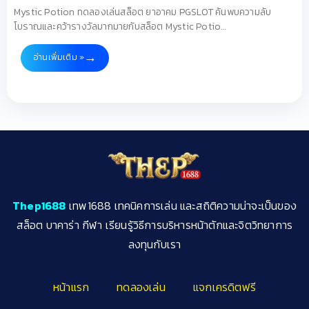
Mystic Potion ทดลองเล่นสล็อต ยาอาคม PGSLOT ค้นพบความลับ
โบราณและคว้ารางวัลมากมายกับสล็อต Mystic Potio…
อ่านเพิ่มเติม »
Thep1688
เทพ1688 เทคนิคการเล่น และสถิติความน่าจะเป็นของ
สล็อต บาคาร่า กีฬา เรียนรู้วิธีการบริหารหน้าตักและจิตวิทยาการ
ลงทุนกับเรา
หน้าแรก
ทดลองเล่น
แจกเครดิตฟรี