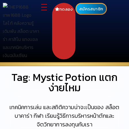
สมัครสมาชิก
ทดลอง
Tag: Mystic Potion แตก
ง่ายไหม
เทคนิคการเล่น และสถิติความน่าจะเป็นของ สล็อต
บาคาร่า กีฬา เรียนรู้วิธีการบริหารหน้าตักและ
จิตวิทยาการลงทุนกับเรา