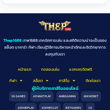
Thep1688
เทพ1688 เทคนิคการเล่น และสถิติความน่าจะเป็นของ
สล็อต บาคาร่า กีฬา เรียนรู้วิธีการบริหารหน้าตักและจิตวิทยาการ
ลงทุนกับเรา
หน้าแรก
ทดลองเล่น
แจกเครดิตฟรี
กีฬา
สล็อต
คาสิโน
ติดต่อเรา
ผู้ให้บริการคาสิโนออนไลน์
5G GAMES
ADVANTPLAY
AMBGAMING
ASKMEBET
ASKMEPLAY
ASKMESLOT
BETGAMES
CG