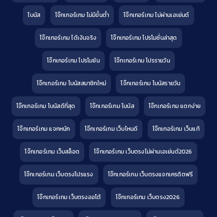
โบนัส
โจ๊กเกอร์เกม ไม่มีขั้นต่ำ
โจ๊กเกอร์เกม ไม่ผ่านเอเย่นต์
โจ๊กเกอร์เกม ได้เงินจริง
โจ๊กเกอร์เกม โปรโมชั่นล่าสุด
โจ๊กเกอร์เกม โปรโมชัน
โจ๊กเกอร์เกม โปรรายวัน
โจ๊กเกอร์เกม โบนัสสมาชิกใหม่
โจ๊กเกอร์เกม โบนัสรายวัน
โจ๊กเกอร์เกม โบนัสดีที่สุด
โจ๊กเกอร์เกม โบนัส
โจ๊กเกอร์เกม แตกง่าย
โจ๊กเกอร์เกม แจกหนัก
โจ๊กเกอร์เกม เว็บไหนดี
โจ๊กเกอร์เกม เว็บแท้
โจ๊กเกอร์เกม เว็บสล็อต
โจ๊กเกอร์เกม เว็บตรงไม่ผ่านเอเย่นต์2026
โจ๊กเกอร์เกม เว็บตรงโปรแรง
โจ๊กเกอร์เกม เว็บตรงแจกเครดิตฟรี
โจ๊กเกอร์เกม เว็บตรงออโต้
โจ๊กเกอร์เกม เว็บตรง2026