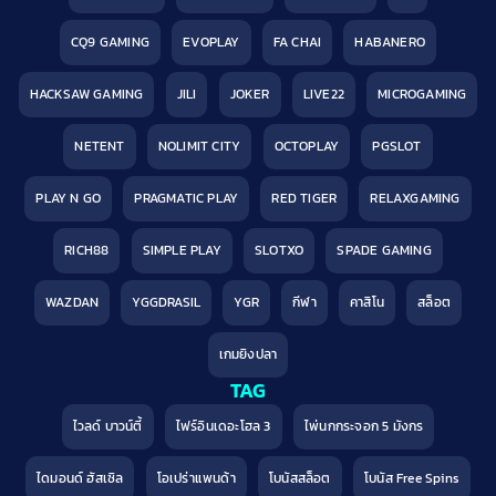
CQ9 GAMING
EVOPLAY
FA CHAI
HABANERO
HACKSAW GAMING
JILI
JOKER
LIVE22
MICROGAMING
NETENT
NOLIMIT CITY
OCTOPLAY
PGSLOT
PLAY N GO
PRAGMATIC PLAY
RED TIGER
RELAXGAMING
RICH88
SIMPLE PLAY
SLOTXO
SPADE GAMING
WAZDAN
YGGDRASIL
YGR
กีฬา
คาสิโน
สล็อต
เกมยิงปลา
TAG
ไวลด์ บาวน์ตี้
ไฟร์อินเดอะโฮล 3
ไพ่นกกระจอก 5 มังกร
ไดมอนด์ ฮัสเซิล
โอเปร่าแพนด้า
โบนัสสล็อต
โบนัส Free Spins