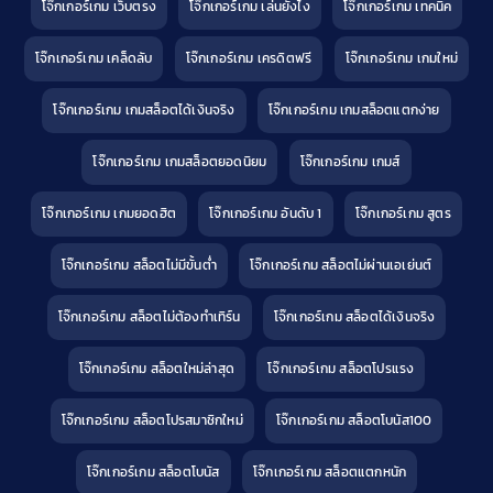
โจ๊กเกอร์เกม เว็บตรง
โจ๊กเกอร์เกม เล่นยังไง
โจ๊กเกอร์เกม เทคนิค
โจ๊กเกอร์เกม เคล็ดลับ
โจ๊กเกอร์เกม เครดิตฟรี
โจ๊กเกอร์เกม เกมใหม่
โจ๊กเกอร์เกม เกมสล็อตได้เงินจริง
โจ๊กเกอร์เกม เกมสล็อตแตกง่าย
โจ๊กเกอร์เกม เกมสล็อตยอดนิยม
โจ๊กเกอร์เกม เกมส์
โจ๊กเกอร์เกม เกมยอดฮิต
โจ๊กเกอร์เกม อันดับ 1
โจ๊กเกอร์เกม สูตร
โจ๊กเกอร์เกม สล็อตไม่มีขั้นต่ำ
โจ๊กเกอร์เกม สล็อตไม่ผ่านเอเย่นต์
โจ๊กเกอร์เกม สล็อตไม่ต้องทำเทิร์น
โจ๊กเกอร์เกม สล็อตได้เงินจริง
โจ๊กเกอร์เกม สล็อตใหม่ล่าสุด
โจ๊กเกอร์เกม สล็อตโปรแรง
โจ๊กเกอร์เกม สล็อตโปรสมาชิกใหม่
โจ๊กเกอร์เกม สล็อตโบนัส100
โจ๊กเกอร์เกม สล็อตโบนัส
โจ๊กเกอร์เกม สล็อตแตกหนัก